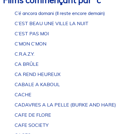
Films commençant par “c”
C’é ancora domani (Il reste encore demain)
C’EST BEAU UNE VILLE LA NUIT
C’EST PAS MOI
C’MON C’MON
C.R.A.Z.Y.
CA BRÛLE
CA REND HEUREUX
CABALE A KABOUL
CACHE
CADAVRES A LA PELLE (BURKE AND HARE)
CAFE DE FLORE
CAFE SOCIETY