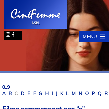
MENU
0..9
A
B
C
D
E
F
G
H
I
J
K
L
M
N
O
P
Q
R