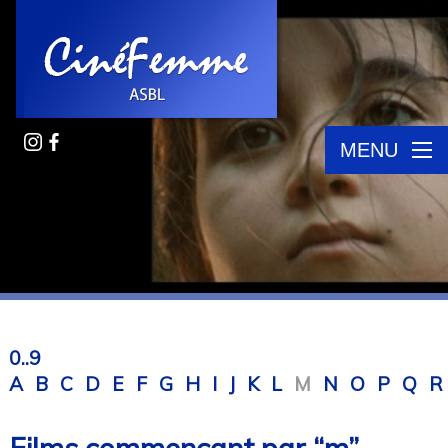
MENU
0..9
A
B
C
D
E
F
G
H
I
J
K
L
M
N
O
P
Q
R