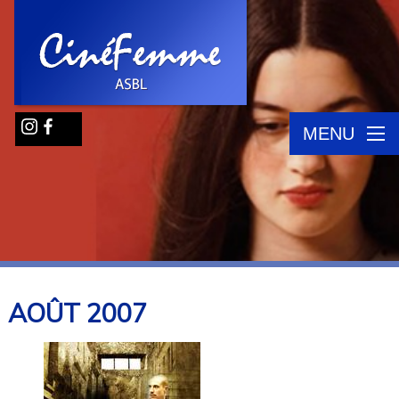
MENU
AOÛT
2007