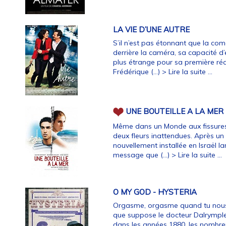
LA VIE D’UNE AUTRE
S’il n’est pas étonnant que la co
derrière la caméra, sa capacité d’
plus étrange pour sa première réali
Frédérique (…)
> Lire la suite ...
UNE BOUTEILLE A LA MER
Même dans un Monde aux fissures
deux fleurs inattendues. Après un
nouvellement installée en Israël l
message que (…)
> Lire la suite ...
O MY GOD - HYSTERIA
Orgasme, orgasme quand tu nous t
que suppose le docteur Dalrymple l
dans les années 1880, les nombreu