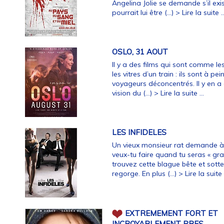
Angelina Jolie se demande s’il exi
pourrait lui être (…)
> Lire la suite ..
OSLO, 31 AOUT
Il y a des films qui sont comme le
les vitres d’un train : ils sont à 
voyageurs déconcentrés. Il y en a
vision du (…)
> Lire la suite ...
LES INFIDELES
Un vieux monsieur rat demande à u
veux-tu faire quand tu seras « gr
trouvez cette blague bête et sotte, 
regorge. En plus (…)
> Lire la suite .
EXTREMEMENT FORT ET
INCROYABLEMENT PRES