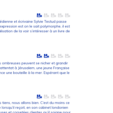
médienne et écrivaine Sylvie Testud passe
expression est on le sait polymorphe, il est
sation de la voir s’intéresser à un livre de
 ombreuses peuvent se nicher et grandir
 attentat à Jérusalem, une jeune Française
ance une bouteille à la mer. Espérant que le
iens, nous allons bien. C’est du moins ce
orsqu’il reçoit, en son cabinet londonien
ses et corsetées clientes qu’il soigne pour