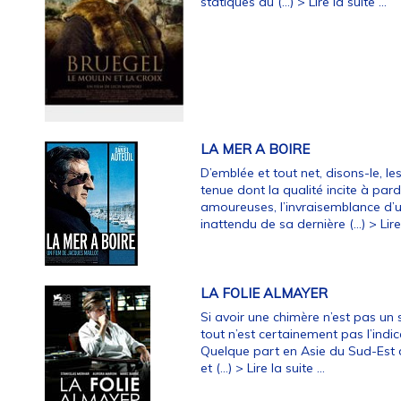
statiques du (…)
> Lire la suite ...
LA MER A BOIRE
D’emblée et tout net, disons-le, l
tenue dont la qualité incite à pard
amoureuses, l’invraisemblance d’
inattendu de sa dernière (…)
> Lire
LA FOLIE ALMAYER
Si avoir une chimère n’est pas un s
tout n’est certainement pas l’indi
Quelque part en Asie du Sud-Est d
et (…)
> Lire la suite ...