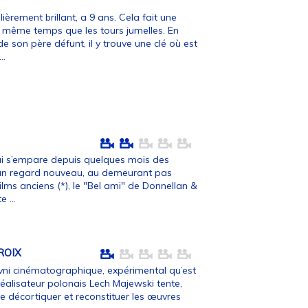
ièrement brillant, a 9 ans. Cela fait une
 même temps que les tours jumelles. En
de son père défunt, il y trouve une clé où est
..
i s’empare depuis quelques mois des
r un regard nouveau, au demeurant pas
ilms anciens (*), le "Bel ami" de Donnellan &
e ...
ROIX
ovni cinématographique, expérimental qu’est
 réalisateur polonais Lech Majewski tente,
 décortiquer et reconstituer les œuvres