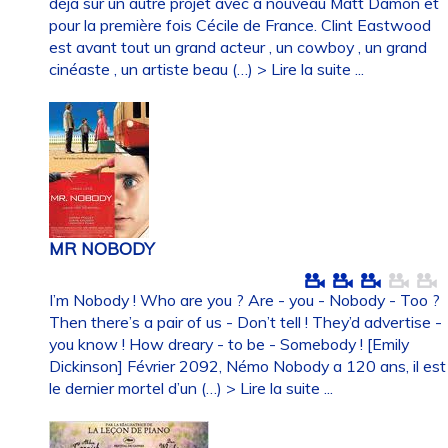
déjà sur un autre projet avec à nouveau Matt Damon et
pour la première fois Cécile de France. Clint Eastwood
est avant tout un grand acteur , un cowboy , un grand
cinéaste , un artiste beau (…)
> Lire la suite ...
MR NOBODY
I’m Nobody ! Who are you ? Are - you - Nobody - Too ?
Then there’s a pair of us - Don’t tell ! They’d advertise -
you know ! How dreary - to be - Somebody ! [Emily
Dickinson] Février 2092, Némo Nobody a 120 ans, il est
le dernier mortel d’un (…)
> Lire la suite ...