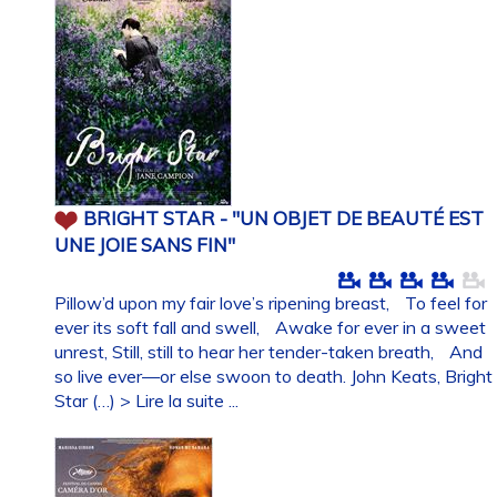
BRIGHT STAR - "UN OBJET DE BEAUTÉ EST
UNE JOIE SANS FIN"
Pillow’d upon my fair love’s ripening breast, To feel for
ever its soft fall and swell, Awake for ever in a sweet
unrest, Still, still to hear her tender-taken breath, And
so live ever—or else swoon to death. John Keats, Bright
Star (…)
> Lire la suite ...