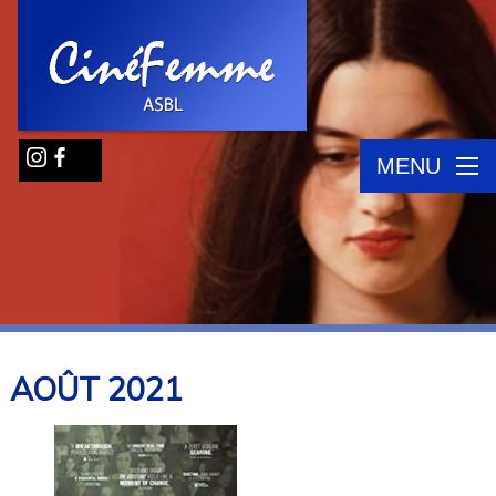
MENU
AOÛT
2021