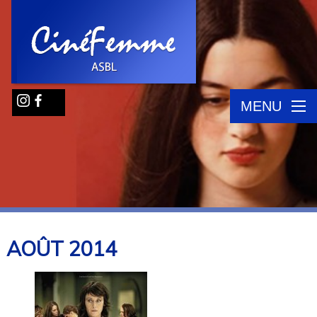
MENU
AOÛT
2014