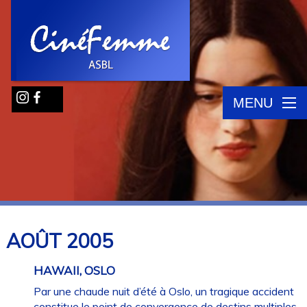
MENU
AOÛT
2005
HAWAII, OSLO
Par une chaude nuit d’été à Oslo, un tragique accident
constitue le point de convergence de destins multiples.