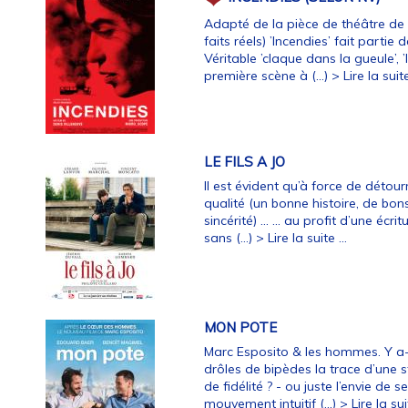
Adapté de la pièce de théâtre d
faits réels) ’Incendies’ fait partie
Véritable ’claque dans la gueule’, 
première scène à (…)
> Lire la suite
LE FILS A JO
Il est évident qu’à force de détou
qualité (un bonne histoire, de bon
sincérité) ... ... au profit d’une é
sans (…)
> Lire la suite ...
MON POTE
Marc Esposito & les hommes. Y a-t
drôles de bipèdes la trace d’une s
de fidélité ? - ou juste l’envie de
mouvement intuitif (…)
> Lire la suit