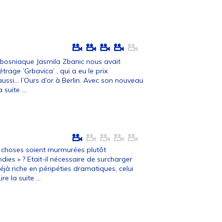
e bosniaque Jasmila Zbanic nous avait
age ’Grbavica’ , qui a eu le prix
si... l’Ours d’or à Berlin. Avec son nouveau
a suite ...
choses soient murmurées plutôt
dies » ? Etait-il nécessaire de surcharger
déjà riche en péripéties dramatiques, celui
ire la suite ...