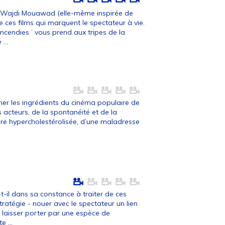
e Wajdi Mouawad (elle-même inspirée de
 de ces films qui marquent le spectateur à vie.
’Incendies ’ vous prend aux tripes de la
 ...
rner les ingrédients du cinéma populaire de
s acteurs, de la spontanéité et de la
criture hypercholestérolisée, d’une maladresse
-il dans sa constance à traiter de ces
tratégie - nouer avec le spectateur un lien
 se laisser porter par une espèce de
e ...