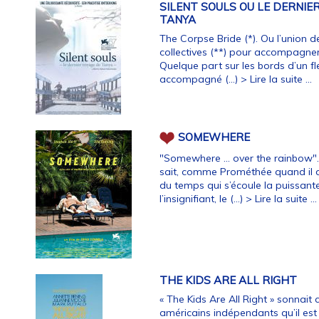
SILENT SOULS OU LE DERNIE
TANYA
The Corpse Bride (*). Ou l’union d
collectives (**) pour accompagne
Quelque part sur les bords d’un fl
accompagné (…)
> Lire la suite ...
SOMEWHERE
"Somewhere … over the rainbow". 
sait, comme Prométhée quand il dé
du temps qui s’écoule la puissan
l’insignifiant, le (…)
> Lire la suite ...
THE KIDS ARE ALL RIGHT
« The Kids Are All Right » sonnai
américains indépendants qu’il est r