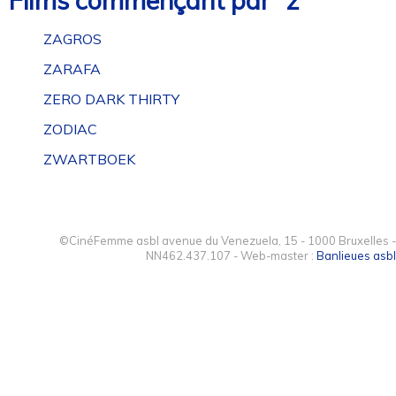
Films commençant par “z”
ZAGROS
ZARAFA
ZERO DARK THIRTY
ZODIAC
ZWARTBOEK
©CinéFemme asbl avenue du Venezuela, 15 - 1000 Bruxelles -
NN462.437.107 - Web-master :
Banlieues asbl