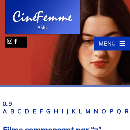
MENU
0..9
A
B
C
D
E
F
G
H
I
J
K
L
M
N
O
P
Q
R