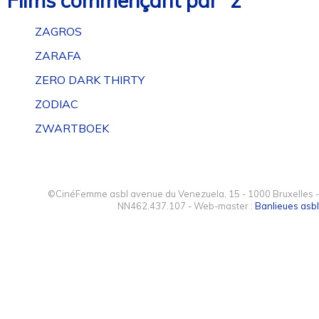
Films commençant par “z”
ZAGROS
ZARAFA
ZERO DARK THIRTY
ZODIAC
ZWARTBOEK
©CinéFemme asbl avenue du Venezuela, 15 - 1000 Bruxelles -
NN462.437.107 - Web-master :
Banlieues asbl