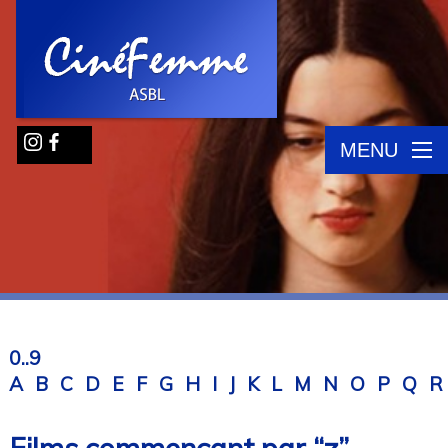
MENU
0..9
A
B
C
D
E
F
G
H
I
J
K
L
M
N
O
P
Q
R