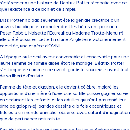
s’intéresser à une histoire de Beatrix Potter réconcilie avec ce
que l’existence a de bon et de simple.
Miss Potter n’a pas seulement été la géniale créatrice d’un
univers bucolique et animalier dont les héros ont pour nom
Peter Rabbit, Noisette l’Ecureuil ou Madame Trotte-Menu (*)
elle a été aussi, en cette fin d’une Angleterre victoriennement
corsetée, une espèce d’OVNI.
A l’époque où le seul avenir convenable et concevable pour une
jeune femme de famille aisée était le mariage, Béatrix Potter
s’est imposée comme une avant-gardiste soucieuse avant tout
de sa liberté d’artiste.
Femme de tête et d’action, elle devient célèbre, malgré les
oppositions d’une mère à l’idée que sa fille puisse gagner sa vie,
en séduisant les enfants et les adultes qui n’ont pas renié leur
âme de galopin(e), par des dessins à la fois excentriques et
fidèles à un monde animalier observé avec autant d’imagination
que de pertinence naturaliste.
Ses histoires, elle les veut modestes, justes et écrites dans une