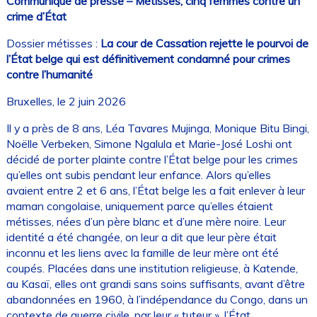
Communiqué de presse – Métisses, cinq femmes contre un
crime d’État
Dossier métisses :
La cour de Cassation rejette le pourvoi de
l’État belge qui est définitivement condamné pour crimes
contre l’humanité
Bruxelles, le 2 juin 2026
Il y a près de 8 ans, Léa Tavares Mujinga, Monique Bitu Bingi,
Noëlle Verbeken, Simone Ngalula et Marie-José Loshi ont
décidé de porter plainte contre l’État belge pour les crimes
qu’elles ont subis pendant leur enfance. Alors qu’elles
avaient entre 2 et 6 ans, l’État belge les a fait enlever à leur
maman congolaise, uniquement parce qu’elles étaient
métisses, nées d’un père blanc et d’une mère noire. Leur
identité a été changée, on leur a dit que leur père était
inconnu et les liens avec la famille de leur mère ont été
coupés. Placées dans une institution religieuse, à Katende,
au Kasaï, elles ont grandi sans soins suffisants, avant d’être
abandonnées en 1960, à l’indépendance du Congo, dans un
contexte de guerre civile, par leur « tuteur », l’État.