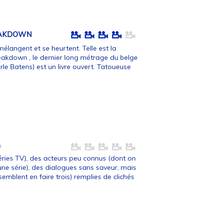
EAKDOWN
mélangent et se heurtent. Telle est la
eakdown , le dernier long métrage du belge
erle Batens) est un livre ouvert. Tatoueuse
)
séries TV), des acteurs peu connus (dont on
 une série), des dialogues sans saveur, mais
emblent en faire trois) remplies de clichés