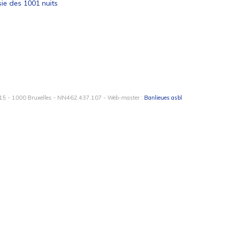
sie des 1001 nuits
15 - 1000 Bruxelles - NN462.437.107 - Web-master :
Banlieues asbl