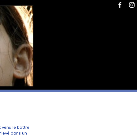
 venu le battre
nlevé dans un