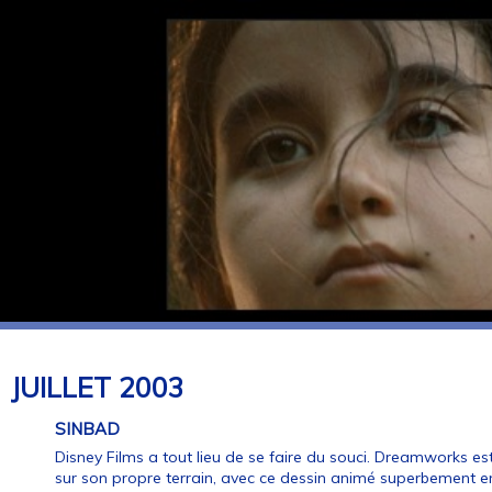
JUILLET
2003
SINBAD
Disney Films a tout lieu de se faire du souci. Dreamworks est
sur son propre terrain, avec ce dessin animé superbement e