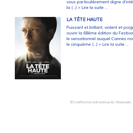
vous particulièrement digne d’int
la (…)
> Lire la suite ...
LA TÊTE HAUTE
Puissant et brillant, violent et poi
ouvrir la 68ème édition du Festiv
le sensationnel auquel Cannes no
le cinquième (…)
> Lire la suite ...
©CinéFemme asbl avenue du Venezuela, 