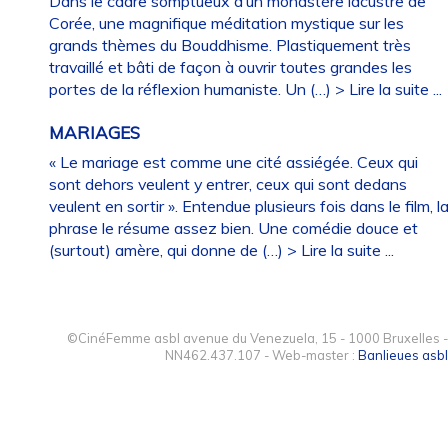
Dans le cadre somptueux d’un monastère lacustre de
Corée, une magnifique méditation mystique sur les
grands thèmes du Bouddhisme. Plastiquement très
travaillé et bâti de façon à ouvrir toutes grandes les
portes de la réflexion humaniste. Un (…)
> Lire la suite ...
MARIAGES
« Le mariage est comme une cité assiégée. Ceux qui
sont dehors veulent y entrer, ceux qui sont dedans
veulent en sortir ». Entendue plusieurs fois dans le film, l
phrase le résume assez bien. Une comédie douce et
(surtout) amère, qui donne de (…)
> Lire la suite ...
©CinéFemme asbl avenue du Venezuela, 15 - 1000 Bruxelles -
NN462.437.107 - Web-master :
Banlieues asbl