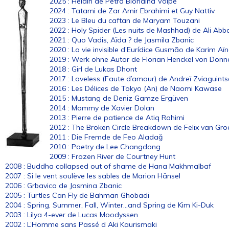
2025 : Heldin de Petra Biondina Volpe
2024 : Tatami de Zar Amir Ebrahimi et Guy Nattiv
2023 : Le Bleu du caftan de Maryam Touzani
2022 : Holy Spider (Les nuits de Mashhad) de Ali Abb
2021 : Quo Vadis, Aïda ? de Jasmila Zbanic
2020 : La vie invisible d’Eurídice Gusmão de Karim Aï
2019 : Werk ohne Autor de Florian Henckel von Don
2018 : Girl de Lukas Dhont
2017 : Loveless (Faute d’amour) de Andreï Zviaguints
2016 : Les Délices de Tokyo (An) de Naomi Kawase
2015 : Mustang de Deniz Gamze Ergüven
2014 : Mommy de Xavier Dolan
2013 : Pierre de patience de Atiq Rahimi
2012 : The Broken Circle Breakdown de Felix van Gr
2011 : Die Fremde de Feo Aladağ
2010 : Poetry de Lee Changdong
2009 : Frozen River de Courtney Hunt
2008 : Buddha collapsed out of shame de Hana Makhmalbaf
2007 : Si le vent soulève les sables de Marion Hänsel
2006 : Grbavica de Jasmina Zbanic
2005 : Turtles Can Fly de Bahman Ghobadi
2004 : Spring, Summer, Fall, Winter...and Spring de Kim Ki-Duk
2003 : Lilya 4-ever de Lucas Moodyssen
2002 : L’Homme sans Passé d Aki Kaurismaki