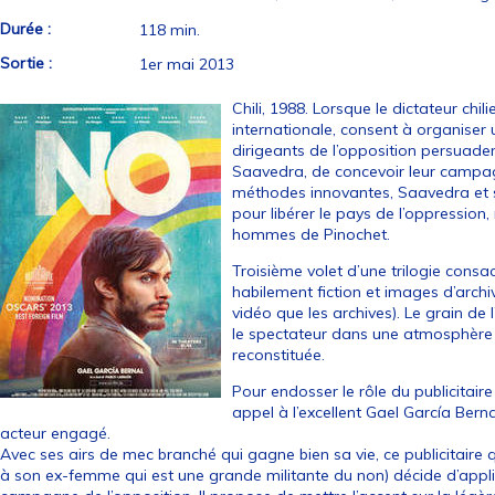
Durée :
118 min.
Sortie :
1er mai 2013
Chili, 1988. Lorsque le dictateur chi
internationale, consent à organiser
dirigeants de l’opposition persuadent
Saavedra, de concevoir leur camp
méthodes innovantes, Saavedra et 
pour libérer le pays de l’oppression
hommes de Pinochet.
Troisième volet d’une trilogie consa
habilement fiction et images d’arch
vidéo que les archives). Le grain de
le spectateur dans une atmosphère
reconstituée.
Pour endosser le rôle du publicitaire
appel à l’excellent Gael García Bern
acteur engagé.
Avec ses airs de mec branché qui gagne bien sa vie, ce publicitaire 
à son ex-femme qui est une grande militante du non) décide d’appli