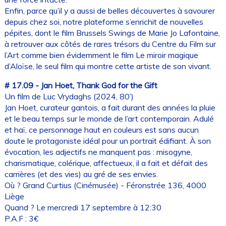
Enfin, parce qu’il y a aussi de belles découvertes à savourer
depuis chez soi, notre plateforme s’enrichit de nouvelles
pépites, dont le film Brussels Swings de Marie Jo Lafontaine,
à retrouver aux côtés de rares trésors du Centre du Film sur
l’Art comme bien évidemment le film Le miroir magique
d’Aloïse, le seul film qui montre cette artiste de son vivant.
# 17.09 - Jan Hoet, Thank God for the Gift
Un film de Luc Vrydaghs (2024, 80’)
Jan Hoet, curateur gantois, a fait durant des années la pluie
et le beau temps sur le monde de l’art contemporain. Adulé
et haï, ce personnage haut en couleurs est sans aucun
doute le protagoniste idéal pour un portrait édifiant. À son
évocation, les adjectifs ne manquent pas : misogyne,
charismatique, colérique, affectueux, il a fait et défait des
carrières (et des vies) au gré de ses envies.
Où ? Grand Curtius (Cinémusée) - Féronstrée 136, 4000
Liège
Quand ? Le mercredi 17 septembre à 12:30
P.A.F : 3€