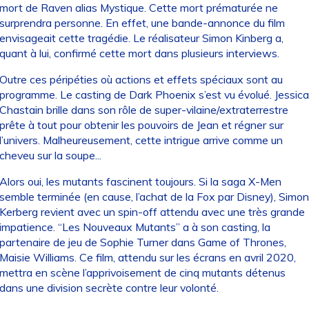
mort de Raven alias Mystique. Cette mort prématurée ne
surprendra personne. En effet, une bande-annonce du film
envisageait cette tragédie. Le réalisateur Simon Kinberg a,
quant à lui, confirmé cette mort dans plusieurs interviews.
Outre ces péripéties où actions et effets spéciaux sont au
programme. Le casting de Dark Phoenix s’est vu évolué. Jessica
Chastain brille dans son rôle de super-vilaine/extraterrestre
prête à tout pour obtenir les pouvoirs de Jean et régner sur
l’univers. Malheureusement, cette intrigue arrive comme un
cheveu sur la soupe...
Alors oui, les mutants fascinent toujours. Si la saga X-Men
semble terminée (en cause, l’achat de la Fox par Disney), Simon
Kerberg revient avec un spin-off attendu avec une très grande
impatience. “Les Nouveaux Mutants” a à son casting, la
partenaire de jeu de Sophie Turner dans Game of Thrones,
Maisie Williams. Ce film, attendu sur les écrans en avril 2020,
mettra en scène l’apprivoisement de cinq mutants détenus
dans une division secrète contre leur volonté.