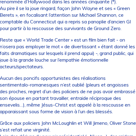
renommée d’Hollywood dans les années cinquante (*).
Au pire il se la joue ringard, façon John Wayne et ses « Green
Berets », en focalisant l’attention sur Michael Shannon, ce
comptable du Connecticut qui a repris sa panoplie d’ancien GI
pour partir à la rescousse des survivants de Ground Zero.
Reste que « World Trade Center » est un film bien fait - on
n’osera pas employer le mot « de divertissant » étant donné les
faits dramatiques sur lesquels il prend appui) -, grand public, qui
joue à la grande louche sur l’empathie émotionnelle
acteurs/spectateurs.
Aucun des poncifs opportunistes des réalisations
sentimentalo-romanesques n’est oublié (pleurs et angoisses
des proches, regret d’un des policiers de ne pas avoir embrassé
son épouse en partant travailler, entraide réciproque des
ensevelis…), même Jésus-Christ est appelé à la rescousse en
apparaissant sous forme de vision à l’un des blessés.
Grâce aux policiers John McLoughlin et Will Jimeno, Oliver Stone
s’est refait une virginité.