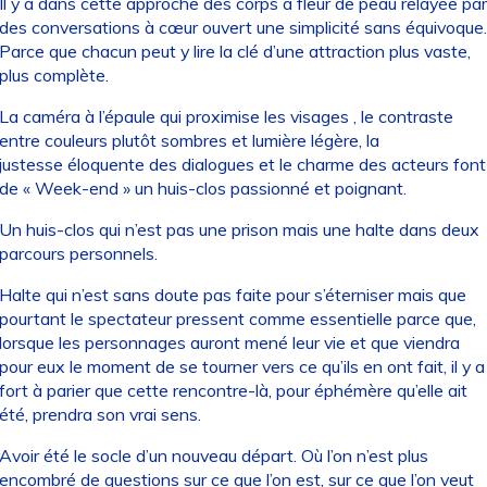
Il y a dans cette approche des corps à fleur de peau relayée par
des conversations à cœur ouvert une simplicité sans équivoque.
Parce que chacun peut y lire la clé d’une attraction plus vaste,
plus complète.
La caméra à l’épaule qui proximise les visages , le contraste
entre couleurs plutôt sombres et lumière légère, la
justesse éloquente des dialogues et le charme des acteurs font
de « Week-end » un huis-clos passionné et poignant.
Un huis-clos qui n’est pas une prison mais une halte dans deux
parcours personnels.
Halte qui n’est sans doute pas faite pour s’éterniser mais que
pourtant le spectateur pressent comme essentielle parce que,
lorsque les personnages auront mené leur vie et que viendra
pour eux le moment de se tourner vers ce qu’ils en ont fait, il y a
fort à parier que cette rencontre-là, pour éphémère qu’elle ait
été, prendra son vrai sens.
Avoir été le socle d’un nouveau départ. Où l’on n’est plus
encombré de questions sur ce que l’on est, sur ce que l’on veut