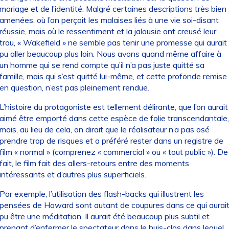
mariage et de l’identité. Malgré certaines descriptions très bien
amenées, où l’on perçoit les malaises liés à une vie soi-disant
réussie, mais où le ressentiment et la jalousie ont creusé leur
trou, « Wakefield » ne semble pas tenir une promesse qui aurait
pu aller beaucoup plus loin. Nous avons quand même affaire à
un homme qui se rend compte qu’il n’a pas juste quitté sa
famille, mais qui s’est quitté lui-même, et cette profonde remise
en question, n’est pas pleinement rendue.
L’histoire du protagoniste est tellement délirante, que l’on aurait
aimé être emporté dans cette espèce de folie transcendantale,
mais, au lieu de cela, on dirait que le réalisateur n’a pas osé
prendre trop de risques et a préféré rester dans un registre de
film « normal » (comprenez « commercial » ou « tout public »). De
fait, le film fait des allers-retours entre des moments
intéressants et d’autres plus superficiels.
Par exemple, l’utilisation des flash-backs qui illustrent les
pensées de Howard sont autant de coupures dans ce qui aurai
pu être une méditation. Il aurait été beaucoup plus subtil et
prenant d’enfermer le spectateur dans le huis-clos dans lequel