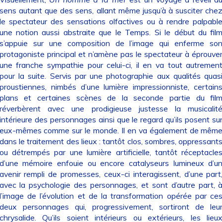
sens autant que des sens, allant même jusqu’à à susciter che
le spectateur des sensations olfactives ou à rendre palpabl
une notion aussi abstraite que le Temps. Si le début du fil
s’appuie sur une composition de l’image qui enferme so
protagoniste principal et n’amène pas le spectateur à éprouve
une franche sympathie pour celui-ci, il en va tout autremen
pour la suite. Servis par une photographie aux qualités quas
proustiennes, nimbés d’une lumière impressionniste, certain
plans et certaines scènes de la seconde partie du fil
réverbèrent avec une prodigieuse justesse la musicalit
intérieure des personnages ainsi que le regard qu’ils posent su
eux-mêmes comme sur le monde. Il en va également de mêm
dans le traitement des lieux : tantôt clos, sombres, oppressant
ou détrempés par une lumière artificielle, tantôt réceptacle
d’une mémoire enfouie ou encore catalyseurs lumineux d’u
avenir rempli de promesses, ceux-ci interagissent, d’une part
avec la psychologie des personnages, et sont d’autre part, 
l’image de l’évolution et de la transformation opérée par ce
deux personnages qui, progressivement, sortiront de leu
chrysalide. Qu’ils soient intérieurs ou extérieurs, les lieu