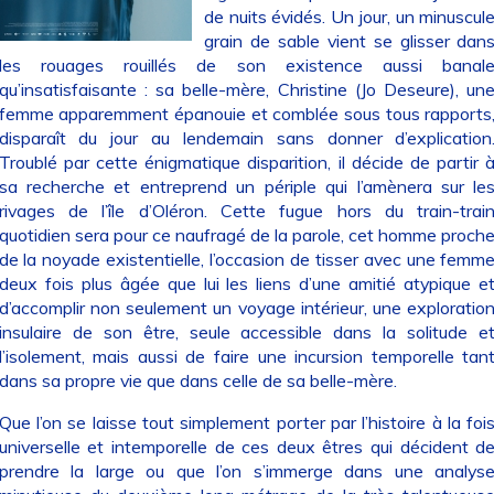
de nuits évidés. Un jour, un minuscul
grain de sable vient se glisser dan
les rouages rouillés de son existence aussi banal
qu’insatisfaisante : sa belle-mère, Christine (Jo Deseure), un
femme apparemment épanouie et comblée sous tous rapports
disparaît du jour au lendemain sans donner d’explication
Troublé par cette énigmatique disparition, il décide de partir 
sa recherche et entreprend un périple qui l’amènera sur le
rivages de l’île d’Oléron. Cette fugue hors du train-trai
quotidien sera pour ce naufragé de la parole, cet homme proch
de la noyade existentielle, l’occasion de tisser avec une femm
deux fois plus âgée que lui les liens d’une amitié atypique e
d’accomplir non seulement un voyage intérieur, une exploratio
insulaire de son être, seule accessible dans la solitude e
l’isolement, mais aussi de faire une incursion temporelle tan
dans sa propre vie que dans celle de sa belle-mère.
Que l’on se laisse tout simplement porter par l’histoire à la foi
universelle et intemporelle de ces deux êtres qui décident d
prendre la large ou que l’on s’immerge dans une analys