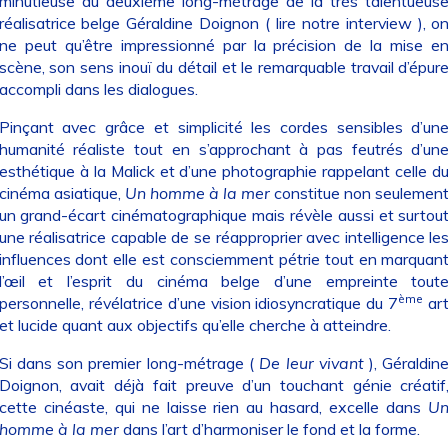
minutieuse du deuxième long-métrage de la très talentueus
réalisatrice belge Géraldine Doignon (
lire notre interview
), o
ne peut qu’être impressionné par la précision de la mise e
scène, son sens inouï du détail et le remarquable travail d’épur
accompli dans les dialogues.
Pinçant avec grâce et simplicité les cordes sensibles d’un
humanité réaliste tout en s’approchant à pas feutrés d’un
esthétique à la Malick et d’une photographie rappelant celle d
cinéma asiatique,
Un homme à la mer
constitue non seulemen
un grand-écart cinématographique mais révèle aussi et surtou
une réalisatrice capable de se réapproprier avec intelligence le
influences dont elle est consciemment pétrie tout en marquan
l’œil et l’esprit du cinéma belge d’une empreinte tout
ème
personnelle, révélatrice d’une vision idiosyncratique du 7
ar
et lucide quant aux objectifs qu’elle cherche à atteindre.
Si dans son premier long-métrage (
De leur vivant
), Géraldin
Doignon, avait déjà fait preuve d’un touchant génie créatif
cette cinéaste, qui ne laisse rien au hasard, excelle dans
U
homme à la mer
dans l’art d’harmoniser le fond et la forme.