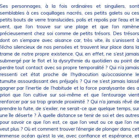
Ses personnages, à la fois ordinaires et singuliers, son
semblables à ces coquillages nacrés, ces petits galets ou ce
petits bouts de verre translucides, polis et repolis par l’eau et l
vent, que l’on trouve sur une plage et que l’on ramèn
précieusement chez soi comme de petits trésors. Des trésor
dont on s’empare avec aisance car, très vite, ils s’unissent 
l’écho silencieux de nos pensées et trouvent leur place dans l
trame de notre propre existence. Qui, en effet, ne s’est jamai
submergé par le flot et la dysrythmie du quotidien au point d
perdre tout contact avec sa propre temporalité ? Qui n’a jamai
ressenti cet état proche de l’hydrocution qu’occasionne l
tumulte assourdissant des préjugés ? Qui ne s’est jamais laiss
gagner par l’inertie de l’habitude et la force paralysante des 
priori que l’on cultive sur soi-même et que l’entourage vien
renforcer par sa trop grande proximité ? Qui n’a jamais rêvé d
prendre la fuite, de s’exiler, ne serait-ce que quelque temps, su
une île déserte ? À quelle distance se tenir de soi et des autre
pour savoir ce que l’on est, ce que l’on veut ou ce que l’on n
veut plus ? Où et comment trouver l’énergie de plonger dans ce
immense océan qu’est la vie, avec confiance et espérance, e