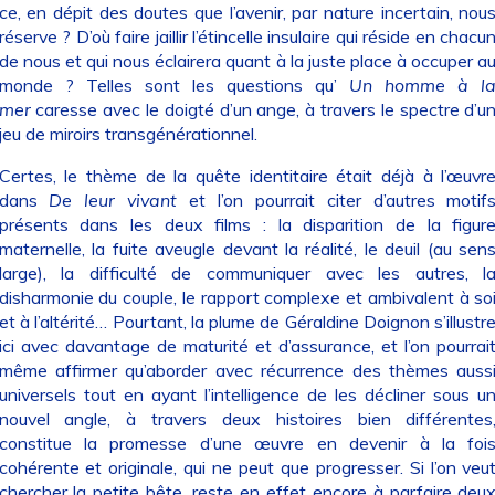
ce, en dépit des doutes que l’avenir, par nature incertain, nou
réserve ? D’où faire jaillir l’étincelle insulaire qui réside en chacu
de nous et qui nous éclairera quant à la juste place à occuper a
monde ? Telles sont les questions qu’
Un homme à l
mer
caresse avec le doigté d’un ange, à travers le spectre d’u
jeu de miroirs transgénérationnel.
Certes, le thème de la quête identitaire était déjà à l’œuvr
dans
De leur vivant
et l’on pourrait citer d’autres motif
présents dans les deux films : la disparition de la figur
maternelle, la fuite aveugle devant la réalité, le deuil (au sen
large), la difficulté de communiquer avec les autres, l
disharmonie du couple, le rapport complexe et ambivalent à so
et à l’altérité… Pourtant, la plume de Géraldine Doignon s’illustr
ici avec davantage de maturité et d’assurance, et l’on pourrai
même affirmer qu’aborder avec récurrence des thèmes auss
universels tout en ayant l’intelligence de les décliner sous u
nouvel angle, à travers deux histoires bien différentes
constitue la promesse d’une œuvre en devenir à la foi
cohérente et originale, qui ne peut que progresser. Si l’on veu
chercher la petite bête, reste en effet encore à parfaire deu