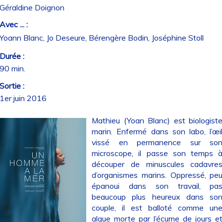
Géraldine Doignon
Avec ... :
Yoann Blanc, Jo Deseure, Bérengère Bodin, Joséphine Stoll
Durée :
90 min.
Sortie :
1er juin 2016
Mathieu (Yoan Blanc) est biologist
marin. Enfermé dans son labo, l’œi
vissé en permanence sur so
microscope, il passe son temps 
découper de minuscules cadavre
d’organismes marins. Oppressé, pe
épanoui dans son travail, pa
beaucoup plus heureux dans so
couple, il est balloté comme un
algue morte par l’écume de jours e