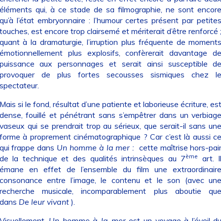
éléments qui, à ce stade de sa filmographie, ne sont encor
qu’à l’état embryonnaire : l’humour certes présent par petite
touches, est encore trop clairsemé et mériterait d’être renforcé 
quant à la dramaturgie, l’irruption plus fréquente de moment
émotionnellement plus explosifs, confèrerait davantage d
puissance aux personnages et serait ainsi susceptible d
provoquer de plus fortes secousses sismiques chez l
spectateur.
Mais si le fond, résultat d’une patiente et laborieuse écriture, es
dense, fouillé et pénétrant sans s’empêtrer dans un verbiag
vaseux qui se prendrait trop au sérieux, que serait-il sans un
forme à proprement cinématographique ? Car c’est là aussi c
qui frappe dans
Un homme à la mer :
cette maîtrise hors-pai
ème
de la technique et des qualités intrinsèques au 7
art. I
émane en effet de l’ensemble du film une extraordinair
consonance entre l’image, le contenu et le son (avec un
recherche musicale, incomparablement plus aboutie qu
dans
De leur vivant
).
Visuellement,
Un homme à la mer
est un voyage à l’éveil d