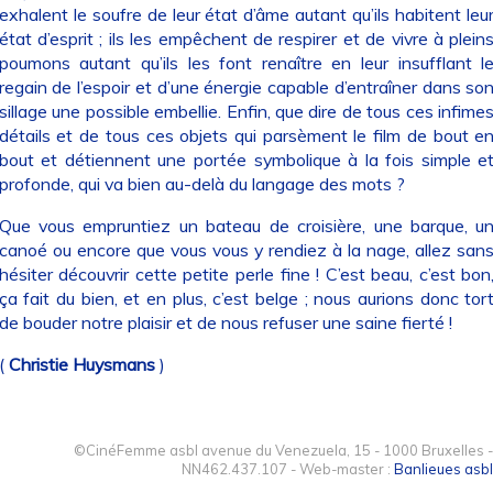
exhalent le soufre de leur état d’âme autant qu’ils habitent leu
état d’esprit ; ils les empêchent de respirer et de vivre à plein
poumons autant qu’ils les font renaître en leur insufflant l
regain de l’espoir et d’une énergie capable d’entraîner dans so
sillage une possible embellie. Enfin, que dire de tous ces infime
détails et de tous ces objets qui parsèment le film de bout e
bout et détiennent une portée symbolique à la fois simple e
profonde, qui va bien au-delà du langage des mots ?
Que vous empruntiez un bateau de croisière, une barque, u
canoé ou encore que vous vous y rendiez à la nage, allez san
hésiter découvrir cette petite perle fine ! C’est beau, c’est bon
ça fait du bien, et en plus, c’est belge ; nous aurions donc tor
de bouder notre plaisir et de nous refuser une saine fierté !
(
Christie Huysmans
)
©CinéFemme asbl avenue du Venezuela, 15 - 1000 Bruxelles -
NN462.437.107 - Web-master :
Banlieues asbl