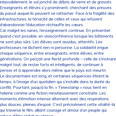
inlassablement, le sol jonché de débris de verre et de gravats.
Enseignants et élèves s’y promènent, cherchant des preuves
du passé auquel ils peuvent se rattacher. Face à la fragilité des
infrastructures, la ténacité de celles et ceux qui refusent
d’abandonner l’éducation réchauffe les cœurs.
Car malgré les ruines, l’enseignement continue. En présentiel
quand c’est possible, en visioconférence lorsque les bâtiments
ne sont plus sûrs. Les élèves sont assidus, attentifs. Les
professeurs ne lâchent rien ni personne. La solidarité irrigue
chaque séquence, entre enseignants, entre élèves, entre
générations. On perçoit une fierté profonde – celle de s’instruire
malgré tout, de rester forts et intelligents, de continuer à
penser et à apprendre alors même que le pays est meurtri.
Le documentaire est long, et certaines séquences étirent le
temps, à l’image d’un quotidien qui s’installe dans la durée du
conflit. Pourtant, jusqu’à la fin, « Timestamp » nous tient en
haleine comme une fiction minutieusement construite. Les
moments d’émotion intense alternent avec des respirations
plus douces, pleines d’espoir. C’est précisément cette vitalité-là
qui traverse le film, alliant courage et amour d’un peuple qui
refuse d’être réduit au silence.