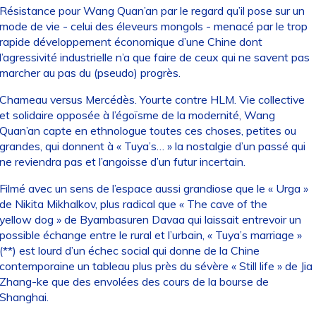
Résistance pour Wang Quan’an par le regard qu’il pose sur un
mode de vie - celui des éleveurs mongols - menacé par le trop
rapide développement économique d’une Chine dont
l’agressivité industrielle n’a que faire de ceux qui ne savent pas
marcher au pas du (pseudo) progrès.
Chameau versus Mercédès. Yourte contre HLM. Vie collective
et solidaire opposée à l’égoïsme de la modernité, Wang
Quan’an capte en ethnologue toutes ces choses, petites ou
grandes, qui donnent à « Tuya’s… » la nostalgie d’un passé qui
ne reviendra pas et l’angoisse d’un futur incertain.
Filmé avec un sens de l’espace aussi grandiose que le « Urga »
de Nikita Mikhalkov, plus radical que « The cave of the
yellow dog » de Byambasuren Davaa qui laissait entrevoir un
possible échange entre le rural et l’urbain, « Tuya’s marriage »
(**) est lourd d’un échec social qui donne de la Chine
contemporaine un tableau plus près du sévère « Still life » de Jia
Zhang-ke que des envolées des cours de la bourse de
Shanghai.