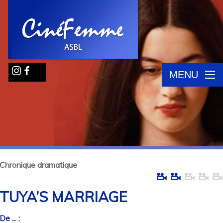
MENU
Chronique dramatique
TUYA’S MARRIAGE
De ... :