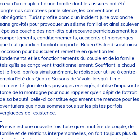
cœur d’un couple et d’une famille dont les fissures ont été
longtemps colmatées par le silence, les conventions et
l’abnégation.
Turist
profite donc d’un incident (une avalanche
sans gravité) pour provoquer un séisme familial et ainsi soulever
l’épaisse couche des non-dits qui recouvre pernicieusement les
comportements, conditionnements, accidents et mensonges
que tout quotidien familial comporte. Ruben Östlund saisit ainsi
l’occasion pour bousculer et remettre en question les
fondements et les fonctionnements du couple et de la famille
tels qu’ils se conçoivent traditionnellement. Soufflant le chaud
et le froid, parfois simultanément, le réalisateur utilise à contre-
emploi l’Eté des Quatre Saisons de Vivaldi lorsqu’il filme
l’immensité glaciale des paysages enneigés, il utilise l’imposant
force de la montagne pour nous rappeler qu’en dépit de l’attrait
de sa beauté, celle-ci constitue également une menace pour le
aventuriers que nous sommes tous sur les pistes parfois
verglacées de l’existence.
_
Preuve est une nouvelle fois faite qu’en matière de couple, de
famille et de relations interpersonnelles, on fait toujours plus du