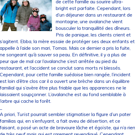
de cette famille au sourire ultra-
bright est parfaite. Cependant, lors
d’un déjeuner dans un restaurant de
montagne, une avalanche vient
bousculer la tranquillité des dîneurs.
Pris de panique, les clients crient et
s’agitent. Ebba, la mère essaie de protéger ses deux enfants et
appelle à l’aide son mari, Tomas. Mais ce dernier a pris la fuite,
ne songeant qu’à sauver sa peau. En définitive, il y a plus de
peur que de mal car l’avalanche s’est arrêtée au pied du
restaurant, et l’accident se conclut sans morts ni blessés.
Cependant, pour cette famille suédoise bien rangée, l’incident
est loin d’être clos car il a ouvert une brèche dans un équilibre
familial qui s’avère être plus friable que les apparences ne le
laissaient soupçonner. L’avalanche est au fond semblable à
l’arbre qui cache la forêt.
_
A priori,
Turist
pourrait sembler stigmatiser la figure d’un pater
familias qui, en s’enfuyant, a fait aveu de désertion, et ce
faisant, a posé un acte de bravoure lâche et égoïste, qui n’a rie
de très neuf mais qui est rarement revendiqué. Cependant,