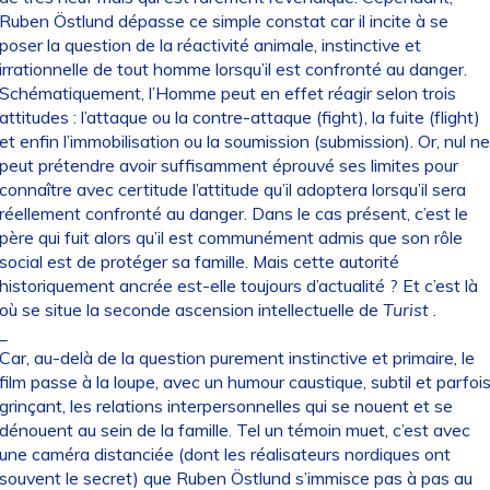
Ruben Östlund dépasse ce simple constat car il incite à se
poser la question de la réactivité animale, instinctive et
irrationnelle de tout homme lorsqu’il est confronté au danger.
Schématiquement, l’Homme peut en effet réagir selon trois
attitudes : l’attaque ou la contre-attaque (fight), la fuite (flight)
et enfin l’immobilisation ou la soumission (submission). Or, nul ne
peut prétendre avoir suffisamment éprouvé ses limites pour
connaître avec certitude l’attitude qu’il adoptera lorsqu’il sera
réellement confronté au danger. Dans le cas présent, c’est le
père qui fuit alors qu’il est communément admis que son rôle
social est de protéger sa famille. Mais cette autorité
historiquement ancrée est-elle toujours d’actualité ? Et c’est là
où se situe la seconde ascension intellectuelle de
Turist
.
_
Car, au-delà de la question purement instinctive et primaire, le
film passe à la loupe, avec un humour caustique, subtil et parfoi
grinçant, les relations interpersonnelles qui se nouent et se
dénouent au sein de la famille. Tel un témoin muet, c’est avec
une caméra distanciée (dont les réalisateurs nordiques ont
souvent le secret) que Ruben Östlund s’immisce pas à pas au