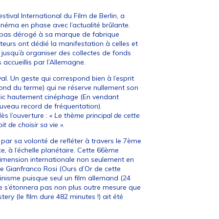
stival International du Film de Berlin, a
inéma en phase avec l’actualité brûlante.
a pas dérogé à sa marque de fabrique
teurs ont dédié la manifestation à celles et
nt jusqu’à organiser des collectes de fonds
 accueillis par l’Allemagne.
l. Un geste qui correspond bien à l’esprit
écond du terme) qui ne réserve nullement son
public hautement cinéphage (En vendant
nouveau record de fréquentation).
ès l’ouverture : «
Le thème principal de cette
it de choisir sa vie
».
e par sa volonté de refléter à travers le 7ème
ce, à l’échelle planétaire. Cette 66ème
 dimension internationale non seulement en
e Gianfranco Rosi (Ours d’Or de cette
vinisme puisque seul un film allemand (24
 ne s’étonnera pas non plus outre mesure que
ery (le film dure 482 minutes !) ait été