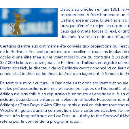
Depuis sa création en juin 1951, le Fe
toujours tenu à faire honneur à un c
Cette année encore, la Berlinale n’
puisque d’entrée de jeu les organisa
ceux qui ont été forcés à l’exil, alla
destinés à venir en aide aux réfugiés
Certains d’entre eux ont même été conviés aux projections du Festiva
de la Berlinale, Festival populaire par excellence (au sens le plus f
accès à une élite triée sur le volet mais l’ouvre au contraire à un 
337.000 tickets en onze jours, le Festival a d’ailleurs enregistré un 
Dieter Kosslick, le directeur de la Berlinale avait annoncé la couleur d
année c’est le droit au bonheur, le droit à un logement, à l’amour, le dro
En tant que miroir culturel, la Berlinale s’est donc souvent distingué
art les préoccupations intimes et socio-politiques de l’humanité, et 
édition n’a pas failli à sa réputation humaniste et engagée ni à sa
incluant deux documentaires en sélection officielle, Fuocoammare d
édition) et Zero Days d’Alex Gibney, mais aussi en évitant tout chau
Wochen) figurait dans la compétition. Dans cette perspective, l’on
le très très long métrage de Lav Diaz, A Lullaby to the Sorrowful Myst
retenu par le comité de la programmation.