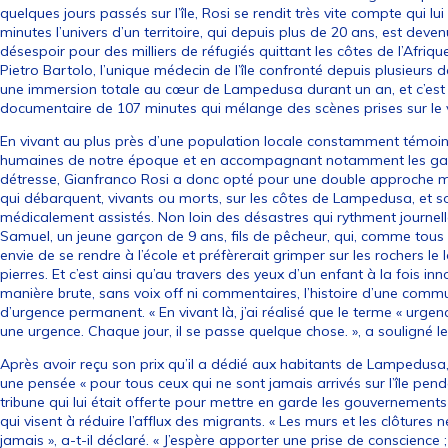
quelques jours passés sur l’île, Rosi se rendit très vite compte qui l
minutes l’univers d’un territoire, qui depuis plus de 20 ans, est deve
désespoir pour des milliers de réfugiés quittant les côtes de l’Afriqu
Pietro Bartolo, l’unique médecin de l’île confronté depuis plusieurs dé
une immersion totale au cœur de Lampedusa durant un an, et c’est
documentaire de 107 minutes qui mélange des scènes prises sur le v
En vivant au plus près d’une population locale constamment témoin
humaines de notre époque et en accompagnant notamment les gar
détresse, Gianfranco Rosi a donc opté pour une double approche mêl
qui débarquent, vivants ou morts, sur les côtes de Lampedusa, et so
médicalement assistés. Non loin des désastres qui rythment journelle
Samuel, un jeune garçon de 9 ans, fils de pêcheur, qui, comme tous
envie de se rendre à l’école et préfèrerait grimper sur les rochers le
pierres. Et c’est ainsi qu’au travers des yeux d’un enfant à la fois i
manière brute, sans voix off ni commentaires, l’histoire d’une comm
d’urgence permanent. « En vivant là, j’ai réalisé que le terme « urgen
une urgence. Chaque jour, il se passe quelque chose. », a souligné le
Après avoir reçu son prix qu’il a dédié aux habitants de Lampedusa
une pensée « pour tous ceux qui ne sont jamais arrivés sur l’île pend
tribune qui lui était offerte pour mettre en garde les gouvernement
qui visent à réduire l’afflux des migrants. « Les murs et les clôtures 
jamais », a-t-il déclaré. « J’espère apporter une prise de conscience