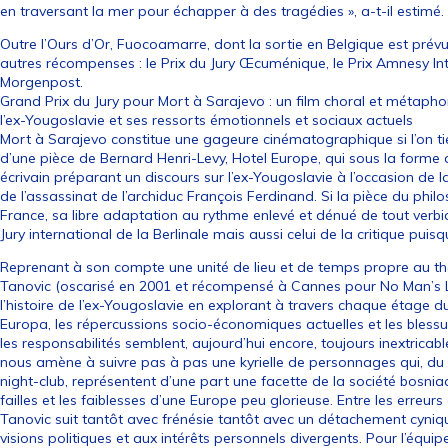
en traversant la mer pour échapper à des tragédies », a-t-il estimé.
Outre l’Ours d’Or, Fuocoamarre, dont la sortie en Belgique est prév
autres récompenses : le Prix du Jury Œcuménique, le Prix Amnesy Inter
Morgenpost.
Grand Prix du Jury pour Mort à Sarajevo : un film choral et métaphor
l’ex-Yougoslavie et ses ressorts émotionnels et sociaux actuels
Mort à Sarajevo constitue une gageure cinématographique si l’on tie
d’une pièce de Bernard Henri-Levy, Hotel Europe, qui sous la form
écrivain préparant un discours sur l’ex-Yougoslavie à l’occasion d
de l’assassinat de l’archiduc François Ferdinand. Si la pièce du phil
France, sa libre adaptation au rythme enlevé et dénué de tout ver
Jury international de la Berlinale mais aussi celui de la critique puisq
Reprenant à son compte une unité de lieu et de temps propre au théâ
Tanovic (oscarisé en 2001 et récompensé à Cannes pour No Man’s Lan
l’histoire de l’ex-Yougoslavie en explorant à travers chaque étage du
Europa, les répercussions socio-économiques actuelles et les blessure
les responsabilités semblent, aujourd’hui encore, toujours inextrica
nous amène à suivre pas à pas une kyrielle de personnages qui, du t
night-club, représentent d’une part une facette de la société bosniaq
failles et les faiblesses d’une Europe peu glorieuse. Entre les erreurs
Tanovic suit tantôt avec frénésie tantôt avec un détachement cyni
visions politiques et aux intérêts personnels divergents. Pour l’équip