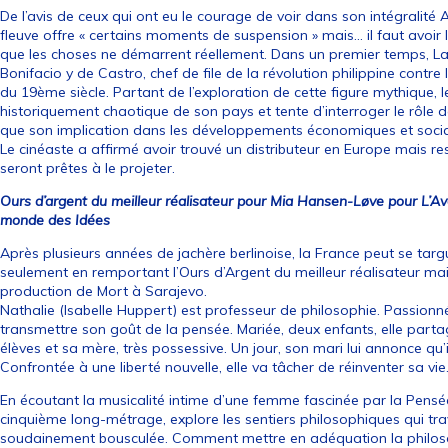
De l’avis de ceux qui ont eu le courage de voir dans son intégralité A
fleuve offre « certains moments de suspension » mais… il faut avoir 
que les choses ne démarrent réellement. Dans un premier temps, Lav
Bonifacio y de Castro, chef de file de la révolution philippine contr
du 19ème siècle. Partant de l’exploration de cette figure mythique, le
historiquement chaotique de son pays et tente d’interroger le rôle de
que son implication dans les développements économiques et socia
Le cinéaste a affirmé avoir trouvé un distributeur en Europe mais r
seront prêtes à le projeter.
Ours d’argent du meilleur réalisateur pour Mia Hansen-Løve pour L’Ave
monde des Idées
Après plusieurs années de jachère berlinoise, la France peut se targu
seulement en remportant l’Ours d’Argent du meilleur réalisateur ma
production de Mort à Sarajevo.
Nathalie (Isabelle Huppert) est professeur de philosophie. Passionné
transmettre son goût de la pensée. Mariée, deux enfants, elle partag
élèves et sa mère, très possessive. Un jour, son mari lui annonce qu’
Confrontée à une liberté nouvelle, elle va tâcher de réinventer sa vie
En écoutant la musicalité intime d’une femme fascinée par la Pensé
cinquième long-métrage, explore les sentiers philosophiques qui tra
soudainement bousculée. Comment mettre en adéquation la philosophi