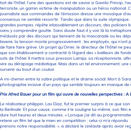
toit de l’hôtel, l’une des questions est de savoir si Gavrilo Princip, l’
terroriste, un gamin victime de manipulation ou un héros national. Co
journaliste aux commandes de l’émission dresse une mosaïque d’avi
consensus ne semble ressortir. Tandis que dans la suite olympique, u
grandes pompes, répète inlassablement un discours, des policiers 
sans y comprendre goutte. Sans doute faut-il y voir là la métaphor
médusés par des discours qui tiennent de la mascarade ou les dépas
laverie, la tension monte progressivement : les employés, qui n’ont 
de faire faire grève. Un projet qu’Omer, le directeur de l’hôtel ne p
que son établissement a contracté à l’égard des « bailleurs de fonds 
sols de l’hôtel. Il mettra sous pression Lamija, sa réceptionniste, afi
vire au dérapage médiatique. Mais dans un tel environnement, une c
survenir au bout d’un couloir.
A mi-chemin entre la satire politique et le drame social, Mort à Sar
photographie incisive d’un pays qui semble toujours en manque de 
Prix Afred Bauer pour un film qui ouvre de nouvelles perspectives : A 
Le réalisateur philippin, Lav Diaz, fut le premier surpris à ce que son f
la Berlinale. Et pour cause, comme il le souligne lui-même, son film e
dure huit heures et deux minutes. « Lorsque j’ai dit au programmateur
retenir un film tel que le mien en compétition ; celui-ci m’a répondu
prenons notre responsabilité. », a déclaré le cinéaste après avoir reç