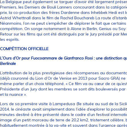
La Belgique peut également se targuer d’avoir été largement présen
Premiers, les Derniers de Bouli Lanners concourant dans la catégo
prix, la co-production des frères Dardenne dans Inhebbek Hedi est l
Astrid Whettnall dans le film de Rachid Bouchareb La route d’Istanbu
Néanmoins, l’on ne peut s’empêcher de déplorer le fait que certains 
compétition. On songe notamment à Alone in Berlin, Genius ou Soy 
Retour sur les films qui ont été distingués par le Jury présidé par 
les esprits.
COMPÉTITION OFFICIELLE
L’Ours d’Or pour Fuocoammare de Gianfranco Rosi : une distinction qu
Berlinale
L’attribution de la plus prestigieuse des récompenses au documentai
(déjà couronné du Lion d’Or de Venise en 2013 pour Sacro GRA) ne cr
même parler d’un choix téléphoné. « Ce film va au cœur de ce qu’est l
Présidente d’un Jury dont les membres se sont dits bouleversés par un
et la nuance ».
Lors de sa première visite à Lampedusa (île située au sud de la Sicil
2014, le cinéaste avait simplement dans l’idée d’explorer la possibili
minutes destiné à être présenté dans le cadre d’un festival internation
image d’un petit morceau de terre de 20,2 km2, tristement célèbre, bi
habituellement montrée à la va-vite et souvent dans l’urgence aprè