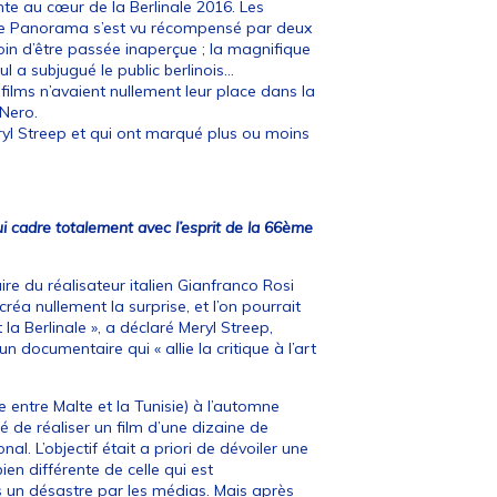
te au cœur de la Berlinale 2016. Les
rie Panorama s’est vu récompensé par deux
oin d’être passée inaperçue ; la magnifique
l a subjugué le public berlinois…
films n’avaient nullement leur place dans la
Nero.
Meryl Streep et qui ont marqué plus ou moins
i cadre totalement avec l’esprit de la 66ème
re du réalisateur italien Gianfranco Rosi
éa nullement la surprise, et l’on pourrait
a Berlinale », a déclaré Meryl Streep,
 documentaire qui « allie la critique à l’art
e entre Malte et la Tunisie) à l’automne
té de réaliser un film d’une dizaine de
al. L’objectif était a priori de dévoiler une
en différente de celle qui est
s un désastre par les médias. Mais après