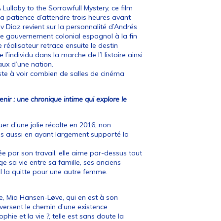
 Lullaby to the Sorrowfull Mystery, ce film
la patience d’attendre trois heures avant
 Diaz revient sur la personnalité d’Andrés
e le gouvernement colonial espagnol à la fin
 réalisateur retrace ensuite le destin
 l’individu dans la marche de l’Histoire ainsi
ux d’une nation.
este à voir combien de salles de cinéma
nir : une chronique intime qui explore le
er d’une jolie récolte en 2016, non
is aussi en ayant largement supporté la
e par son travail, elle aime par-dessus tout
e sa vie entre sa famille, ses anciens
il la quitte pour une autre femme.
.
e, Mia Hansen-Løve, qui en est à son
versent le chemin d’une existence
e et la vie ?, telle est sans doute la