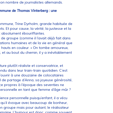
 bon nombre de journalistes allemands.
Commune de Thomas Vinterberg : une
Commune, Trine Dyrholm, grande habituée de
s. Et pour cause, la vérité, la justesse et la
nt absolument ébouriffantes.
de groupe (comme il l’avait déjà fait dans
lations humaines et de la vie en général que
s hauts en couleur. « On tombe amoureux,
, et au bout du chemin, il y a inévitablement
ure plutôt réaliste et conservatrice, et
ndu dans leur train-train quotidien. C’est
 d’ouvrir à une douzaine de colocataires
éal de partage d’Anna, sa joyeuse générosité,
nce propres à l’époque des seventies ne
e personnelle en tant que femme d’âge mûr ?
ience personnelle puisqu’enfant, il a vécu
 qu’il évoque avec beaucoup de bonheur,
n groupe mais pour autant, le réalisateur
 humaine. L’humour est donc, comme souvent