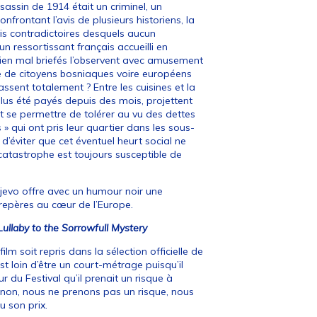
assassin de 1914 était un criminel, un
nfrontant l’avis de plusieurs historiens, la
s contradictoires desquels aucun
n ressortissant français accueilli en
bien mal briefés l’observent avec amusement
e de citoyens bosniaques voire européens
sent totalement ? Entre les cuisines et la
plus été payés depuis des mois, projettent
eut se permettre de tolérer au vu des dettes
» qui ont pris leur quartier dans les sous-
n d’éviter que cet éventuel heurt social ne
atastrophe est toujours susceptible de
ajevo offre avec un humour noir une
repères au cœur de l’Europe.
Lullaby to the Sorrowfull Mystery
ilm soit repris dans la sélection officielle de
st loin d’être un court-métrage puisqu’il
 du Festival qu’il prenait un risque à
 : non, nous ne prenons pas un risque, nous
u son prix.