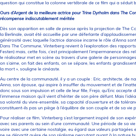
question qui constitue la colonne vertébrale de ce film qui a séduit
Ours d’Argent de la meilleure actrice pour Trine Dyrholm dans The 
récompense indiscutablement méritée
Dès son apparition en salle de presse après la projection de The 
la Berlinale, avait été accueillie par une déferlante d’applaudissement
générosité avec laquelle l’actrice danoise incarne le rôle d’Anna so
Dans The Commune, Vinterberg revient à l’exploration des rapports 
Festen) mais, cette fois, c’est principalement l’impermanence des re
le réalisateur met en scène au travers d’une galerie de personnage
on s’aime, on fait des enfants, on se sépare, les enfants grandissent
la mort », souligne le cinéaste.
Au centre de la communauté, il y a un couple : Eric, architecte, de nat
Anna, son épouse, qui aspire à insuffler du mouvement et de l’inatte
donc sous son impulsion et celle de leur fille, Freja, qu’Eric accepte
l’immense maison qu’il vient d’hériter de son père défunt. Mais l’id
sa volonté du vivre-ensemble, sa capacité d’ouverture et de toléra
constituent-ils pas un piège à l’équilibre de son couple et de sa vi
Pour réaliser ce film, Vinterberg s’est largement inspiré de son expér
avec ses parents au sein d’une communauté. Une période de sa vie
voire avec une certaine nostalgie, eu égard aux valeurs partagées e
ne se départit guère de son réalisme percutant quant à la nature