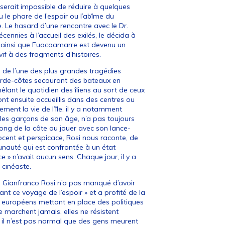
ui serait impossible de réduire à quelques
nu le phare de l’espoir ou l’abîme du
e. Le hasard d’une rencontre avec le Dr.
cennies à l’accueil des exilés, le décida à
 ainsi que Fuocoamarre est devenu un
if à des fragments d’histoires.
 de l’une des plus grandes tragédies
de-côtes secourant des bateaux en
ant le quotidien des îliens au sort de ceux
nt ensuite accueillis dans des centres ou
ment la vie de l’île, il y a notamment
 les garçons de son âge, n’a pas toujours
 long de la côte ou jouer avec son lance-
nnocent et perspicace, Rosi nous raconte, de
unauté qui est confrontée à un état
ce » n’avait aucun sens. Chaque jour, il y a
 cinéaste.
, Gianfranco Rosi n’a pas manqué d’avoir
ant ce voyage de l’espoir » et a profité de la
s européens mettant en place des politiques
ne marchent jamais, elles ne résistent
 ; il n’est pas normal que des gens meurent