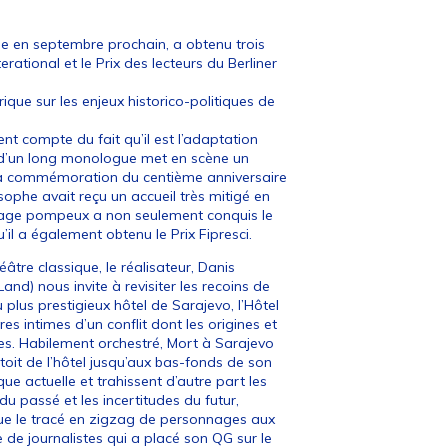
ue en septembre prochain, a obtenu trois
ational et le Prix des lecteurs du Berliner
ique sur les enjeux historico-politiques de
nt compte du fait qu’il est l’adaptation
e d’un long monologue met en scène un
e la commémoration du centième anniversaire
osophe avait reçu un accueil très mitigé en
biage pompeux a non seulement conquis le
u’il a également obtenu le Prix Fipresci.
tre classique, le réalisateur, Danis
d) nous invite à revisiter les recoins de
 plus prestigieux hôtel de Sarajevo, l’Hôtel
s intimes d’un conflit dont les origines et
bles. Habilement orchestré, Mort à Sarajevo
oit de l’hôtel jusqu’aux bas-fonds de son
ue actuelle et trahissent d’autre part les
 du passé et les incertitudes du futur,
que le tracé en zigzag de personnages aux
e de journalistes qui a placé son QG sur le