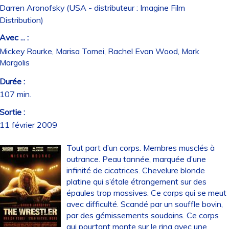
Darren Aronofsky (USA - distributeur : Imagine Film
Distribution)
Avec ... :
Mickey Rourke, Marisa Tomei, Rachel Evan Wood, Mark
Margolis
Durée :
107 min.
Sortie :
11 février 2009
Tout part d’un corps. Membres musclés à
outrance. Peau tannée, marquée d’une
infinité de cicatrices. Chevelure blonde
platine qui s’étale étrangement sur des
épaules trop massives. Ce corps qui se meut
avec difficulté. Scandé par un souffle bovin,
par des gémissements soudains. Ce corps
qui pourtant monte sur le ring avec une