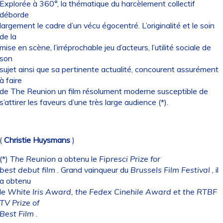
Explorée à 360°, la thématique du harcèlement collectif
déborde
largement le cadre d’un vécu égocentré. L’originalité et le soin
de la
mise en scène, l’irréprochable jeu d’acteurs, l’utilité sociale de
son
sujet ainsi que sa pertinente actualité, concourent assurément
à faire
de The Reunion un film résolument moderne susceptible de
s’attirer les faveurs d’une très large audience (*).
(
Christie Huysmans
)
(*)
The Reunion
a obtenu le
Fipresci Prize for
best debut film
. Grand vainqueur du
Brussels Film Festival
, il
a obtenu
le
White Iris Award, the Fedex Cinehile Award et the RTBF
TV Prize of
Best Film
.