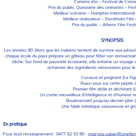
Caméra d’or – Festival de Cann
Prix du public, Quinzaine des cinéastes – Fe
Meilleur scénario – Hampton International 
Meilleur réalisateur – Stockholm Film
Prix du public – Athens Film Fest
SYNOPSIS
Les années 90. Alors que les Irakiens tentent de survivre aux pénu
chaque école du pays prépare un gâteau pour fêter son anniversaire.
tâche. Sur fond de pauvreté écrasante, elle entame un voyage de
acharnée des ingrédients nécessaires pour le
Cocasse et poignant
(Le Fig
Ruez-vous sur cette pépite
(
Premier film drôle et déchirant
(L
Un conte merveilleux d’intelligence et d’humour no
Bouleversant jusqu’au dernier plan
(
Une fable initiatique savoureuse et gr
En pratique
Pour tout renseignement : 0477 62 53 90 -
marysia.cukier@cinefe