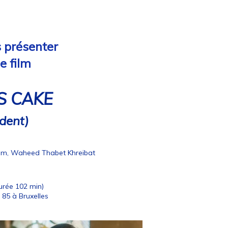
s présenter
e film
S CAKE
ident)
m, Waheed Thabet Khreibat
rée 102 min)
85 à Bruxelles