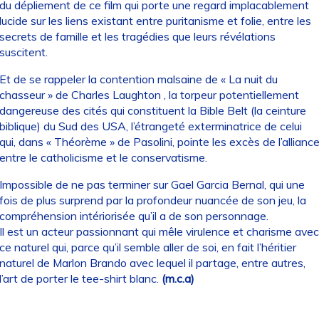
du dépliement de ce film qui porte une regard implacablement
lucide sur les liens existant entre puritanisme et folie, entre les
secrets de famille et les tragédies que leurs révélations
suscitent.
Et de se rappeler la contention malsaine de « La nuit du
chasseur » de Charles Laughton , la torpeur potentiellement
dangereuse des cités qui constituent la Bible Belt (la ceinture
biblique) du Sud des USA, l’étrangeté exterminatrice de celui
qui, dans « Théorème » de Pasolini, pointe les excès de l’allianc
entre le catholicisme et le conservatisme.
Impossible de ne pas terminer sur Gael Garcia Bernal, qui une
fois de plus surprend par la profondeur nuancée de son jeu, la
compréhension intériorisée qu’il a de son personnage.
Il est un acteur passionnant qui mêle virulence et charisme avec
ce naturel qui, parce qu’il semble aller de soi, en fait l’héritier
naturel de Marlon Brando avec lequel il partage, entre autres,
l’art de porter le tee-shirt blanc.
(m.c.a)