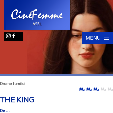
MENU
Drame familial
THE KING
De ... :