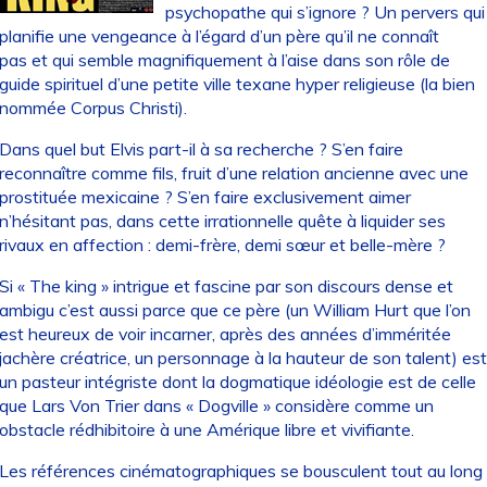
psychopathe qui s’ignore ? Un pervers qui
planifie une vengeance à l’égard d’un père qu’il ne connaît
pas et qui semble magnifiquement à l’aise dans son rôle de
guide spirituel d’une petite ville texane hyper religieuse (la bien
nommée Corpus Christi).
Dans quel but Elvis part-il à sa recherche ? S’en faire
reconnaître comme fils, fruit d’une relation ancienne avec une
prostituée mexicaine ? S’en faire exclusivement aimer
n’hésitant pas, dans cette irrationnelle quête à liquider ses
rivaux en affection : demi-frère, demi sœur et belle-mère ?
Si « The king » intrigue et fascine par son discours dense et
ambigu c’est aussi parce que ce père (un William Hurt que l’on
est heureux de voir incarner, après des années d’imméritée
jachère créatrice, un personnage à la hauteur de son talent) est
un pasteur intégriste dont la dogmatique idéologie est de celle
que Lars Von Trier dans « Dogville » considère comme un
obstacle rédhibitoire à une Amérique libre et vivifiante.
Les références cinématographiques se bousculent tout au long