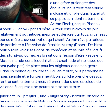
à une grève prolongée des
éboueurs, nous font ressentir le
malaise et la folie dans lequel vit
sa population, dont notamment
Arthur Fleck (Joaquin Phoenix).
Appelé « Happy » par sa mère, Arthur est un clown de jour,
relativement pathétique, méprisé et dénigré par tous, si ce n’est
par sa mère chez qui il vit et qu’il chérit. Arthur rêve par ailleurs
de participer à l’émission de Franklin Murray (Robert De Niro)
pour y faire valoir ses dons de comédien et se livre dès lors à
des
stand-up comedies
la nuit dans l’espoir d’être « révélé ».
Mais le monde dans lequel il vit est cruel, rude et ne laisse que
peu (voire pas) de place pour les originaux dans son genre.
Dans un monde qui tourne fou, où en réalité, plus personne ne
nous semble être foncièrement bon, sa folie prend le dessus,
l’entrainant lentement mais sûrement dans une escalade de
violence à laquelle il ne pourra plus se soustraire.
Joker est un « prequel », une « origin story » narrant l’histoire de
l’ennemi numéro un de Batman. A une époque où tous nos films
de super-héros (et autres !) abondent d’effets spéciaux et nous