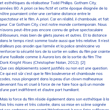
et esthétiques du réalisateur Todd Phillips. Gotham City,
années 80. A priori ce lieu fictif et cette époque éloignée de la
nôtre pourraient créer une certaine distance entre le
spectateur et le film. A priori. Car en réalité, il chamboule, et fait
peur. Car Gotham City, c’est notre monde contemporain. Nous
n’avons peut-être pas encore connu de grève spectaculaire
d’éboueurs, mais bien de gilets jaunes et autres. Et la distance
dans le temps n’est somme toute aussi que très relative. Il n’est
d’ailleurs pas anodin que l’armée et la police américaine va
renforcer la sécurité lors de la sortie en salles du film par crainte
d’une fusillade comme à Aurora lors de la sortie du film
The
Dark Knight Rises
(Christopher Nolan, 2012).
[
2
]
Que ces déploiements soient justifiés ou non est une question.
Ce qui est sûr c’est que le film bouleverse et chamboule nos
codes, nous plongeant dans la peau d’un clown malheureux
devenant fou et cruel à force de ne faire face qu’à un monde
d’une part indifférent et d’autre part humiliant.
Mais la force du film réside également dans son esthétique à la
fois très noire et très colorée, dans sa mise en scène soignée
et ses cadrages parvenant littéralement à nous faire suffoquer.