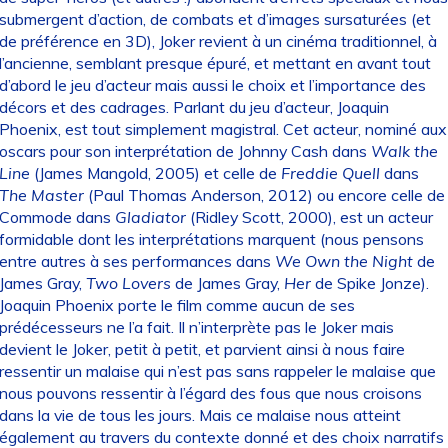
submergent d’action, de combats et d’images sursaturées (et
de préférence en 3D), Joker revient à un cinéma traditionnel, à
l’ancienne, semblant presque épuré, et mettant en avant tout
d’abord le jeu d’acteur mais aussi le choix et l’importance des
décors et des cadrages. Parlant du jeu d’acteur, Joaquin
Phoenix, est tout simplement magistral. Cet acteur, nominé aux
oscars pour son interprétation de Johnny Cash dans
Walk the
Line
(James Mangold, 2005) et celle de
Freddie Quell
dans
The Master
(Paul Thomas Anderson, 2012) ou encore celle de
Commode dans
Gladiator
(Ridley Scott, 2000), est un acteur
formidable dont les interprétations marquent (nous pensons
entre autres à ses performances dans
We Own the Night
de
James Gray,
Two Lovers
de James Gray,
Her
de Spike Jonze).
Joaquin Phoenix porte le film comme aucun de ses
prédécesseurs ne l’a fait. Il n’interprète pas le Joker mais
devient le Joker, petit à petit, et parvient ainsi à nous faire
ressentir un malaise qui n’est pas sans rappeler le malaise que
nous pouvons ressentir à l’égard des fous que nous croisons
dans la vie de tous les jours. Mais ce malaise nous atteint
également au travers du contexte donné et des choix narratifs