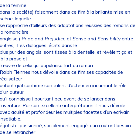
de la femme
dans la société) foisonnent dans ce film à la brillante mise en
scène, laquelle
se rapproche d’ailleurs des adaptations réussies des romans de
la romancière
anglaise (
Pride and Prejudice
et
Sense and Sensibility
entre
autres). Les dialogues, écrits dans le
plus pur des anglais, sont tissés à la dentelle, et révèlent çà et
là la prose et
l’œuvre de celui qui popularisa l’art du roman.
Ralph Fiennes nous dévoile dans ce film ses capacités de
réalisateur
autant qu’il confirme son talent d’acteur en incarnant le rôle
d’un auteur
qu’il connaissait pourtant peu avant de se lancer dans
l’aventure. Par son excellente interprétation, il nous dévoile
avec acuité et profondeur les multiples facettes d’un écrivain
insatiable,
égotiste, passionné, socialement engagé, qui a autant besoin
de se retrancher