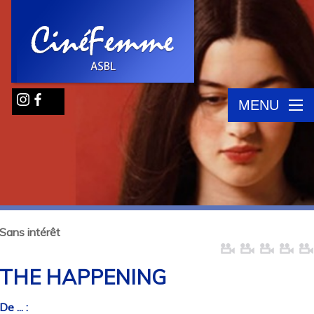
MENU
Sans intérêt
THE HAPPENING
De ... :