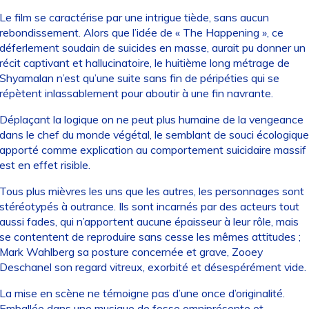
Le film se caractérise par une intrigue tiède, sans aucun
rebondissement. Alors que l’idée de « The Happening », ce
déferlement soudain de suicides en masse, aurait pu donner un
récit captivant et hallucinatoire, le huitième long métrage de
Shyamalan n’est qu’une suite sans fin de péripéties qui se
répètent inlassablement pour aboutir à une fin navrante.
Déplaçant la logique on ne peut plus humaine de la vengeance
dans le chef du monde végétal, le semblant de souci écologique
apporté comme explication au comportement suicidaire massif
est en effet risible.
Tous plus mièvres les uns que les autres, les personnages sont
stéréotypés à outrance. Ils sont incarnés par des acteurs tout
aussi fades, qui n’apportent aucune épaisseur à leur rôle, mais
se contentent de reproduire sans cesse les mêmes attitudes ;
Mark Wahlberg sa posture concernée et grave, Zooey
Deschanel son regard vitreux, exorbité et désespérément vide.
La mise en scène ne témoigne pas d’une once d’originalité.
Emballée dans une musique de fosse omniprésente et