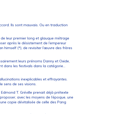
accord. Ils sont mauvais. Ou en traduction
 de leur premier long et glauque métrage
poser après le désistement de l’empereur
n himself (*), de revisiter l’œuvre des frères
ssairement leurs prénoms Danny et Oxide,
ent dans les festivals dans la catégorie…
allucinations inexplicables et effrayantes.
e sens de ses visions.
» Edmond T. Gréville prenait déjà prétexte
r proposer, avec les moyens de l’époque, une
 une copie dévitalisée de celle des Pang