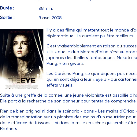
Durée :
98 min.
Sortie :
9 avril 2008
Il y a des films qui mettent tout le monde d’
diplomatique : ils auraient pu être meilleurs.
C’est vraisemblablement en raison du succès
« Ils » que le duo Moreau/Palud s’est vu pro
japonais des thrillers fantastiques, Nakata-sa
Pang, « Gin gwai ».
Les Coréens Pang, ce qu’indiquent pas néce
qui en sont déjà à leur « Eye 3 » qui cartonn
effets visuels.
Suite à une greffe de la cornée, une jeune violoniste est assaillie d’h
Elle part à la recherche de son donneur pour tenter de comprendre l
Rien de bien original ni dans le scénario - dans « Les mains d’Orlac 
de la transplantation sur un pianiste des mains d’un meurtrier pou
dose efficace de frissons - ni dans la mise en scène qui semble être
Brothers.