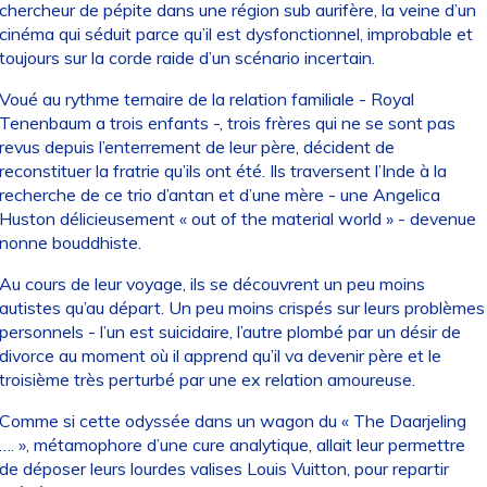
chercheur de pépite dans une région sub aurifère, la veine d’un
cinéma qui séduit parce qu’il est dysfonctionnel, improbable et
toujours sur la corde raide d’un scénario incertain.
Voué au rythme ternaire de la relation familiale - Royal
Tenenbaum a trois enfants -, trois frères qui ne se sont pas
revus depuis l’enterrement de leur père, décident de
reconstituer la fratrie qu’ils ont été. Ils traversent l’Inde à la
recherche de ce trio d’antan et d’une mère - une Angelica
Huston délicieusement « out of the material world » - devenue
nonne bouddhiste.
Au cours de leur voyage, ils se découvrent un peu moins
autistes qu’au départ. Un peu moins crispés sur leurs problèmes
personnels - l’un est suicidaire, l’autre plombé par un désir de
divorce au moment où il apprend qu’il va devenir père et le
troisième très perturbé par une ex relation amoureuse.
Comme si cette odyssée dans un wagon du « The Daarjeling
…. », métamophore d’une cure analytique, allait leur permettre
de déposer leurs lourdes valises Louis Vuitton, pour repartir