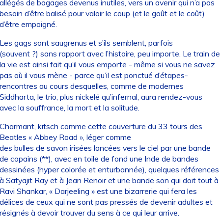
allégés de bagages devenus inutiles, vers un avenir qui n’a pas
besoin d’être balisé pour valoir le coup (et le goût et le coût)
d’être empoigné.
Les gags sont saugrenus et s’ils semblent, parfois
(souvent ?) sans rapport avec l’histoire, peu importe. Le train de
la vie est ainsi fait qu’il vous emporte - même si vous ne savez
pas où il vous mène - parce qu’il est ponctué d’étapes-
rencontres au cours desquelles, comme de modernes
Siddharta, le trio, plus nickelé qu’infernal, aura rendez-vous
avec la souffrance, la mort et la solitude.
Charmant, kitsch comme cette couverture du 33 tours des
Beatles « Abbey Road », léger comme
des bulles de savon irisées lancées vers le ciel par une bande
de copains (**), avec en toile de fond une Inde de bandes
dessinées (hyper colorée et enturbannée), quelques références
à Satyajit Ray et à Jean Renoir et une bande son qui doit tout à
Ravi Shankar, « Darjeeling » est une bizarrerie qui fera les
délices de ceux qui ne sont pas pressés de devenir adultes et
résignés à devoir trouver du sens à ce qui leur arrive.