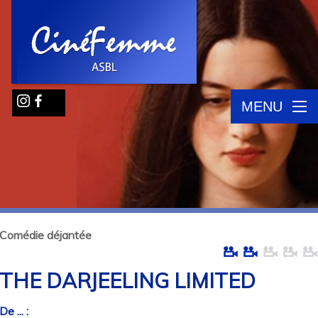
MENU
Comédie déjantée
THE DARJEELING LIMITED
De ... :