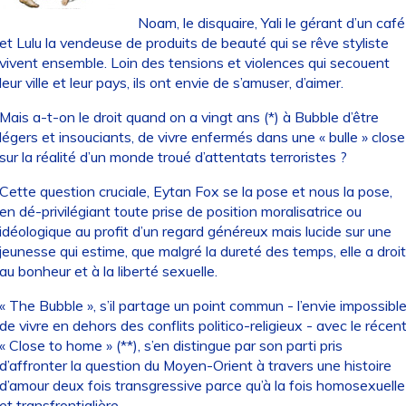
Noam, le disquaire, Yali le gérant d’un café
et Lulu la vendeuse de produits de beauté qui se rêve styliste
vivent ensemble. Loin des tensions et violences qui secouent
leur ville et leur pays, ils ont envie de s’amuser, d’aimer.
Mais a-t-on le droit quand on a vingt ans (*) à Bubble d’être
légers et insouciants, de vivre enfermés dans une « bulle » close
sur la réalité d’un monde troué d’attentats terroristes ?
Cette question cruciale, Eytan Fox se la pose et nous la pose,
en dé-privilégiant toute prise de position moralisatrice ou
idéologique au profit d’un regard généreux mais lucide sur une
jeunesse qui estime, que malgré la dureté des temps, elle a droit
au bonheur et à la liberté sexuelle.
« The Bubble », s’il partage un point commun - l’envie impossibl
de vivre en dehors des conflits politico-religieux - avec le récen
« Close to home » (**), s’en distingue par son parti pris
d’affronter la question du Moyen-Orient à travers une histoire
d’amour deux fois transgressive parce qu’à la fois homosexuelle
et transfrontialière..