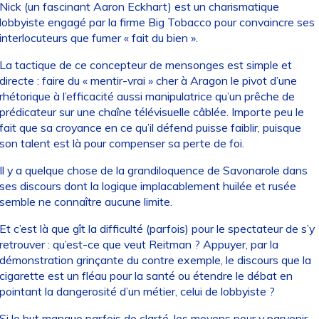
Nick (un fascinant Aaron Eckhart) est un charismatique
lobbyiste engagé par la firme Big Tobacco pour convaincre ses
interlocuteurs que fumer « fait du bien ».
La tactique de ce concepteur de mensonges est simple et
directe : faire du « mentir-vrai » cher à Aragon le pivot d’une
rhétorique à l’efficacité aussi manipulatrice qu’un prêche de
prédicateur sur une chaîne télévisuelle câblée. Importe peu le
fait que sa croyance en ce qu’il défend puisse faiblir, puisque
son talent est là pour compenser sa perte de foi.
Il y a quelque chose de la grandiloquence de Savonarole dans
ses discours dont la logique implacablement huilée et rusée
semble ne connaître aucune limite.
Et c’est là que gît la difficulté (parfois) pour le spectateur de s’y
retrouver : qu’est-ce que veut Reitman ? Appuyer, par la
démonstration grinçante du contre exemple, le discours que la
cigarette est un fléau pour la santé ou étendre le débat en
pointant la dangerosité d’un métier, celui de lobbyiste ?
Si le but manque parfois de clarté, les moyens pour y parvenir