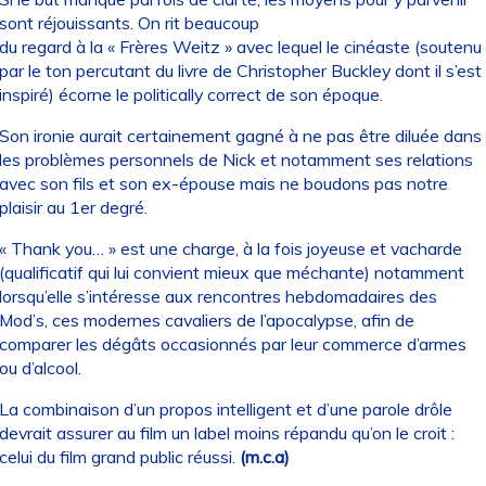
sont réjouissants. On rit beaucoup
du regard à la « Frères Weitz » avec lequel le cinéaste (soutenu
par le ton percutant du livre de Christopher Buckley dont il s’est
inspiré) écorne le politically correct de son époque.
Son ironie aurait certainement gagné à ne pas être diluée dans
les problèmes personnels de Nick et notamment ses relations
avec son fils et son ex-épouse mais ne boudons pas notre
plaisir au 1er degré.
« Thank you… » est une charge, à la fois joyeuse et vacharde
(qualificatif qui lui convient mieux que méchante) notamment
lorsqu’elle s’intéresse aux rencontres hebdomadaires des
Mod’s, ces modernes cavaliers de l’apocalypse, afin de
comparer les dégâts occasionnés par leur commerce d’armes
ou d’alcool.
La combinaison d’un propos intelligent et d’une parole drôle
devrait assurer au film un label moins répandu qu’on le croit :
celui du film grand public réussi.
(m.c.a)