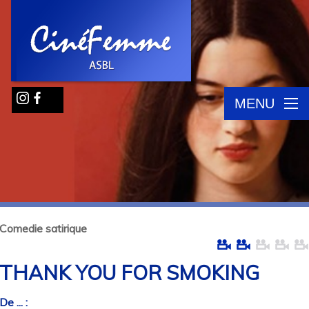
MENU
Comedie satirique
THANK YOU FOR SMOKING
De ... :