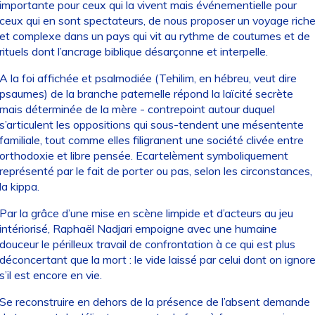
importante pour ceux qui la vivent mais événementielle pour
ceux qui en sont spectateurs, de nous proposer un voyage rich
et complexe dans un pays qui vit au rythme de coutumes et de
rituels dont l’ancrage biblique désarçonne et interpelle.
A la foi affichée et psalmodiée (Tehilim, en hébreu, veut dire
psaumes) de la branche paternelle répond la laïcité secrète
mais déterminée de la mère - contrepoint autour duquel
s’articulent les oppositions qui sous-tendent une mésentente
familiale, tout comme elles filigranent une société clivée entre
orthodoxie et libre pensée. Ecartelèment symboliquement
représenté par le fait de porter ou pas, selon les circonstances,
la kippa.
Par la grâce d’une mise en scène limpide et d’acteurs au jeu
intériorisé, Raphaël Nadjari empoigne avec une humaine
douceur le périlleux travail de confrontation à ce qui est plus
déconcertant que la mort : le vide laissé par celui dont on ignor
s’il est encore en vie.
Se reconstruire en dehors de la présence de l’absent demande