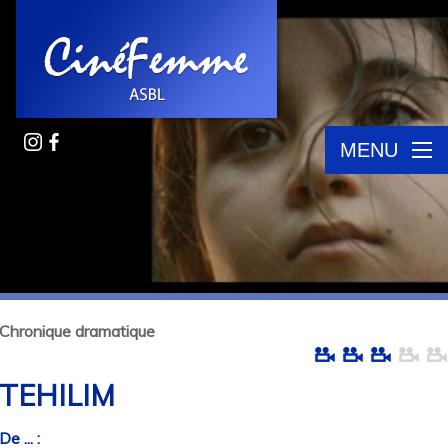
MENU
Chronique dramatique
TEHILIM
De ... :