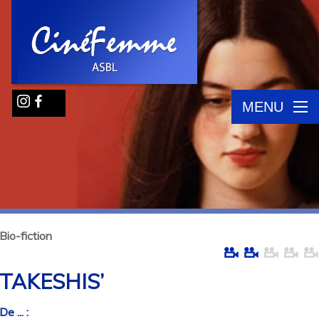
MENU
Bio-fiction
TAKESHIS’
De ... :