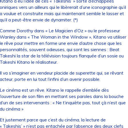
Kitano a eu l’idée de ces « Takeshis’ » sorte d’échappées
oniriques vers un ailleurs qui le libèrerait d’une iconographie qu’il
a voulue et construite mais qui maintenant semble le lasser et
qu’il a peut-être envie de dynamiter. (*)
Comme Dorothy dans « Le Magicien d’Oz » ou le professeur
Wanley dans « The Woman in the Window », Kitano va utiliser
le rêve pour mettre en forme une envie d’autre chose que les
personnalités, souvent odieuses, qui sont les siennes : Beat
Takeshi la star de la télévision toujours flanquée d’un sosie ou
Takeshi Kitano le réalisateur.
Il va s’imaginer en vendeur placide de superette qui, se rêvant
acteur, porte en lui tout l’infini d’un avenir possible.
Le cinéma est un rêve. Kitano le rappelle d’emblée dès
l’ouverture de son film en mettant ses paroles dans la bouche
d’un de ses intervenants : « Ne t’inquiète pas, tout çà n’est que
du cinéma »
Et justement parce que c’est du cinéma, la lecture de
« Takeshis’ » n’est pas entachée par l’absence des deux clefs