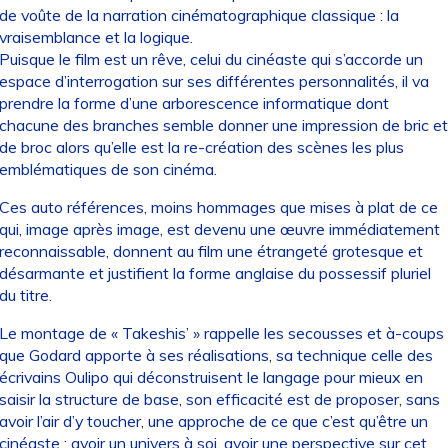
de voûte de la narration cinématographique classique : la
vraisemblance et la logique.
Puisque le film est un rêve, celui du cinéaste qui s’accorde un
espace d’interrogation sur ses différentes personnalités, il va
prendre la forme d’une arborescence informatique dont
chacune des branches semble donner une impression de bric et
de broc alors qu’elle est la re-création des scènes les plus
emblématiques de son cinéma.
Ces auto références, moins hommages que mises à plat de ce
qui, image après image, est devenu une œuvre immédiatement
reconnaissable, donnent au film une étrangeté grotesque et
désarmante et justifient la forme anglaise du possessif pluriel
du titre.
Le montage de « Takeshis’ » rappelle les secousses et à-coups
que Godard apporte à ses réalisations, sa technique celle des
écrivains Oulipo qui déconstruisent le langage pour mieux en
saisir la structure de base, son efficacité est de proposer, sans
avoir l’air d’y toucher, une approche de ce que c’est qu’être un
cinéaste : avoir un univers à soi, avoir une perspective sur cet