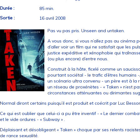
Durée :
85 min.
Sortie :
16 avril 2008
Pas vu pas pris. Unseen and untaken.
A vous donc, si vous n’allez pas au cinéma po
d’aller voir un film qui ne satisfait que les p
justice expéditive et xénophobie qui traînas
(ou plus encore) d’entre nous.
Construit à la hâte, ficelé comme un sauciss
pourtant sociétal - le trafic d’êtres humains 
un scénario ultra convenu - un père est à la 
un réseau de proxénètes - « Taken » n’est pas
circonstances atténuantes ou dirimantes su
Normal diront certains puisqu’il est produit et coécrit par Luc Besso
Ce qui est oublier que celui-ci a pu être inventif - « Le dernier comb
et le vide ordures - « Subway » .
Déplaisant et désobligeant « Taken » choque par ses relents racistes, 
de rance sexualité.