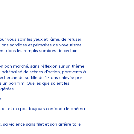
ur vous salir les yeux et l’âme, de refuser
ulsions sordides et primaires de voyeurisme,
sent dans les remplis sombres de certains
on bon marché, sans réflexion sur un thème
-, adrénalisé de scènes d’action, paravents à
recherche de sa fille de 17 ans enlevée par
 un bon film. Quelles que soient les
ggérées.
n.
at » - et n’a pas toujours confondu le cinéma
sa violence sans filet et son arrière toile