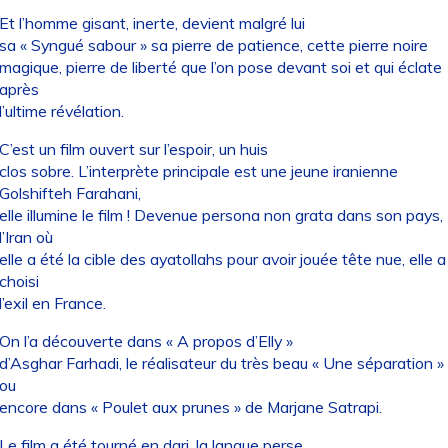
Et l’homme gisant, inerte, devient malgré lui
sa « Syngué sabour » sa pierre de patience, cette pierre noire
magique, pierre de liberté que l’on pose devant soi et qui éclate
après
l’ultime révélation.
C’est un film ouvert sur l’espoir, un huis
clos sobre. L’interprète principale est une jeune iranienne
Golshifteh Farahani,
elle illumine le film ! Devenue persona non grata dans son pays,
l’Iran où
elle a été la cible des ayatollahs pour avoir jouée tête nue, elle a
choisi
l’exil en France.
On l’a découverte dans « A propos d’Elly »
d’Asghar Farhadi, le réalisateur du très beau « Une séparation »
ou
encore dans « Poulet aux prunes » de Marjane Satrapi.
Le film a été tourné en dari, la langue perse