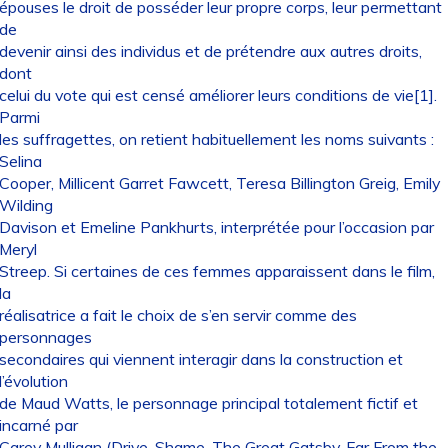
épouses le droit de posséder leur propre corps, leur permettant
de
devenir ainsi des individus et de prétendre aux autres droits,
dont
celui du vote qui est censé améliorer leurs conditions de vie[1].
Parmi
les suffragettes, on retient habituellement les noms suivants :
Selina
Cooper, Millicent Garret Fawcett, Teresa Billington Greig, Emily
Wilding
Davison et Emeline Pankhurts, interprétée pour l’occasion par
Meryl
Streep. Si certaines de ces femmes apparaissent dans le film,
la
réalisatrice a fait le choix de s’en servir comme des
personnages
secondaires qui viennent interagir dans la construction et
l’évolution
de Maud Watts, le personnage principal totalement fictif et
incarné par
Carey Mulligan (Drive, Shame, The Great Gatsby, Far From the