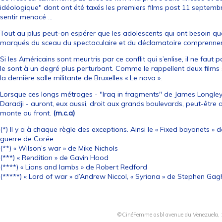
idéologique" dont ont été taxés les premiers films post 11 septemb
sentir menacé …
Tout au plus peut-on espérer que les adolescents qui ont besoin que 
marqués du sceau du spectaculaire et du déclamatoire comprennent 
Si les Américains sont meurtris par ce conflit qui s’enlise, il ne faut p
le sont à un degré plus perturbant. Comme le rappellent deux films s
la dernière salle militante de Bruxelles « Le nova ».
Lorsque ces longs métrages - "Iraq in fragments" de James Longl
Daradji - auront, eux aussi, droit aux grands boulevards, peut-être 
monte au front.
(m.c.a)
(*) Il y a à chaque règle des exceptions. Ainsi le « Fixed bayonets »
guerre de Corée
(**) « Wilson’s war » de Mike Nichols
(***) « Rendition » de Gavin Hood
(****) « Lions and lambs » de Robert Redford
(*****) « Lord of war » d’Andrew Niccol, « Syriana » de Stephen Ga
©CinéFemme asbl avenue du Venezuela, 