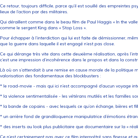
Ce retour, toujours difficile, parce qu’il est souillé des empreintes
lieux de l’action par des militaires.
Qui déraillent comme dans le beau film de Paul Haggis « In the valley
comme le sergent King dans « Stop Loss ».
Pour échapper à l’interdiction qui lui est faite de démissionner, mêm
que la guerre dans laquelle il est engagé n’est pas close.
Ce qui dérange très vite dans cette deuxième réalisation, après l’intr
c’est une impression d’incohérence dans le propos et dans la constr
Là où on s’attendait à une remise en cause morale de la politique
valorisation des fondamentaux des blockbusters :
* le road-movie - mais qui ici n’est accompagné d’aucun voyage inté
* la violence sentimentalisée - les vétérans mutilés et les familles so
* la bande de copains - avec lesquels ce qu’on échange, bières et fil
* un arrière fond de grandiloquence manipulatrice d’émotions étra
* des inserts au look plus publicitaire que documentaire sur la « réali
Ce n’est certainement pas avec ce film interprétré sans finesse et a