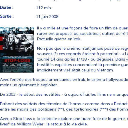
Durée :
112 min.
Sortie :
11 juin 2008
Il y a mille et une façons de faire un film de guer
rarement proposé, au spectateur, autant de réfle
l’actuelle guerre en Irak.
Non pas que le cinéma n’ait jamais posé de regar
souvent (*) ces regards étaient à posteriori - «
tourné 14 ans après 14/18 - ou déguisés. Dans «
hostilités explicites concernaient la première gu
implicitement visé était celui du Vietnam.
Avec l’entrée des troupes américaines en Irak, le cinéma hollywoodi
moins un gisement à exploiter.
De 2003 - le début des hostilités - à aujourd’hui, les films ne manqu
Faisant des soldats des témoins de l’horreur comme dans « Redact
entre les mains des politiciens (**), des tortionnaires (***) des homm
Avec « Stop Loss », la cinéaste explore une autre face de la guerre,
lives" de William Wyler : le retour à la vie civile.