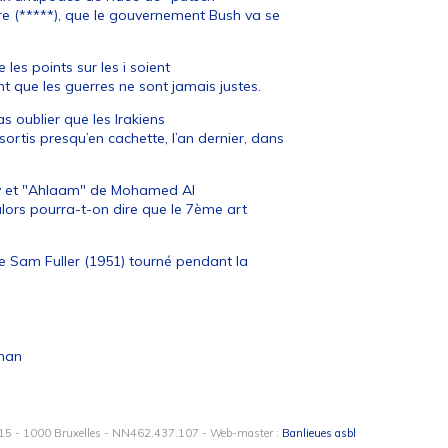
re (*****), que le gouvernement Bush va se
les points sur les i soient
que les guerres ne sont jamais justes.
as oublier que les Irakiens
ortis presqu’en cachette, l’an dernier, dans
ey et "Ahlaam" de Mohamed Al
alors pourra-t-on dire que le 7ème art
 de Sam Fuller (1951) tourné pendant la
ghan
15 - 1000 Bruxelles - NN462.437.107 - Web-master :
Banlieues asbl