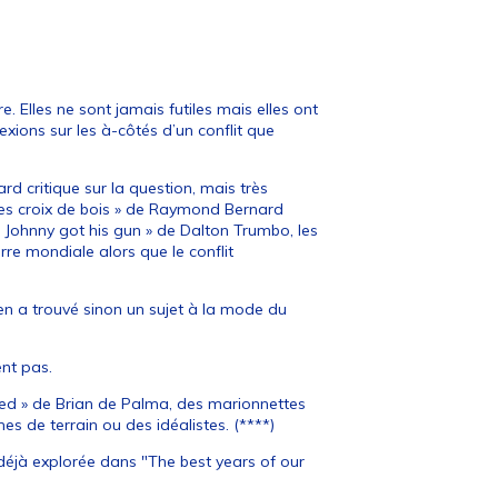
re. Elles ne sont jamais futiles mais elles ont
xions sur les à-côtés d’un conflit que
d critique sur la question, mais très
 Les croix de bois » de Raymond Bernard
 Johnny got his gun » de Dalton Trumbo, les
erre mondiale alors que le conflit
en a trouvé sinon un sujet à la mode du
ent pas.
ed » de Brian de Palma, des marionnettes
es de terrain ou des idéalistes. (****)
 déjà explorée dans "The best years of our