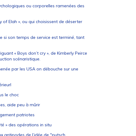
 psychologiques ou corporelles ramenées des
 of Elah », ou qui choisissent de déserter
e si son temps de service est terminé, tant
iguant « Boys don’t cry », de Kimberly Peirce
uction scénaristique.
 menée par les USA on débouche sur une
rieurl
us le choc
les, aide peu à mûrir
ngement patriotes
té » des opérations in situ
ux antipodes de l’idée de "putsch