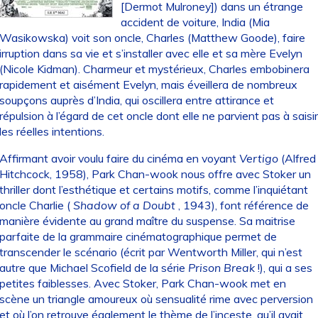
[Dermot Mulroney]) dans un étrange
accident de voiture, India (Mia
Wasikowska) voit son oncle, Charles (Matthew Goode), faire
irruption dans sa vie et s’installer avec elle et sa mère Evelyn
(Nicole Kidman). Charmeur et mystérieux, Charles embobinera
rapidement et aisément Evelyn, mais éveillera de nombreux
soupçons auprès d’India, qui oscillera entre attirance et
répulsion à l’égard de cet oncle dont elle ne parvient pas à saisir
les réelles intentions.
Affirmant avoir voulu faire du cinéma en voyant
Vertigo
(Alfred
Hitchcock, 1958), Park Chan-wook nous offre avec Stoker un
thriller dont l’esthétique et certains motifs, comme l’inquiétant
oncle Charlie (
Shadow of a Doubt
, 1943), font référence de
manière évidente au grand maître du suspense. Sa maitrise
parfaite de la grammaire cinématographique permet de
transcender le scénario (écrit par Wentworth Miller, qui n’est
autre que Michael Scofield de la série
Prison Break
!), qui a ses
petites faiblesses. Avec Stoker, Park Chan-wook met en
scène un triangle amoureux où sensualité rime avec perversion
et où l’on retrouve également le thème de l’inceste, qu’il avait