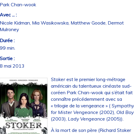
Park Chan-wook
Avec ... :
Nicole Kidman, Mia Wasikowska, Matthew Goode, Dermot
Mulroney
Durée :
99 min.
Sortie :
8 mai 2013
Stoker
est le premier long-métrage
américain du talentueux cinéaste sud-
coréen Park Chan-wook qui s’était fait
connaître précédemment avec sa
« trilogie de la vengeance » (
Sympath
for Mister Vengeance
(2002),
Old Boy
(2003),
Lady Vengeance
(2005)).
À la mort de son père (Richard Stoker