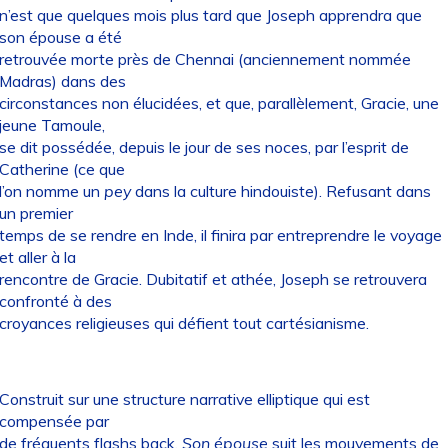
n’est que quelques mois plus tard que Joseph apprendra que
son épouse a été
retrouvée morte près de Chennai (anciennement nommée
Madras) dans des
circonstances non élucidées, et que, parallèlement, Gracie, une
jeune Tamoule,
se dit possédée, depuis le jour de ses noces, par l’esprit de
Catherine (ce que
l’on nomme un
pey
dans la culture hindouiste). Refusant dans
un premier
temps de se rendre en Inde, il finira par entreprendre le voyage
et aller à la
rencontre de Gracie. Dubitatif et athée, Joseph se retrouvera
confronté à des
croyances religieuses qui défient tout cartésianisme.
Construit sur une structure narrative elliptique qui est
compensée par
de fréquents flashs back,
Son épouse
suit les mouvements de