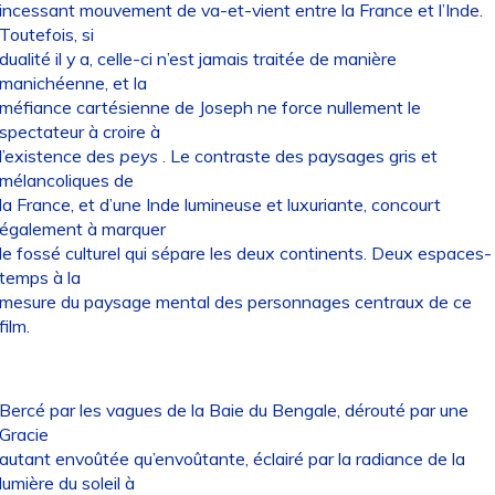
incessant mouvement de va-et-vient entre la France et l’Inde.
Toutefois, si
dualité il y a, celle-ci n’est jamais traitée de manière
manichéenne, et la
méfiance cartésienne de Joseph ne force nullement le
spectateur à croire à
l’existence des
peys
. Le contraste des paysages gris et
mélancoliques de
la France, et d’une Inde lumineuse et luxuriante, concourt
également à marquer
le fossé culturel qui sépare les deux continents. Deux espaces-
temps à la
mesure du paysage mental des personnages centraux de ce
film.
Bercé par les vagues de la Baie du Bengale, dérouté par une
Gracie
autant envoûtée qu’envoûtante, éclairé par la radiance de la
lumière du soleil à