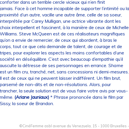
conforter dans un terrible cercle vicieux qui n’en finit
jamais. Face à cet homme incapable de supporter l’intimité ou l
proximité d’un autre, vacille une autre âme, celle de sa soeur,
interprétée par Carey Mulligan, une actrice vibrante dont les
choix interpellent et fascinent, à la manière de ceux de Michelle
Williams. Steve McQueen est de ces réalisateurs magnifiques
qu’on a envie de remercier, de ceux qui abordent, à bras le
corps, tout ce que cela demande de talent, de courage et de
tripes, pour explorer les aspects les moins confortables d’une
société en déséquilibre. C’est avec beaucoup d’empathie qu’il
ausculte la détresse de ses personnages en errance.
Shame
est un film cru, tranché, net, sans concessions ni demi-mesures.
Il est de ceux qui ne peuvent laisser indifférent. Un film brut,
parsemé de non-dits et de non-résolutions. Alors, pour
trancher, la seule solution est de vous faire votre avis par vous-
même.
(Ariane Jauniaux)
* Phrase prononcée dans le film par
Sissy, la soeur de Brandon.
©CinéFemme asbl avenue du Venezuela, 15 - 1000 Bruxelles -