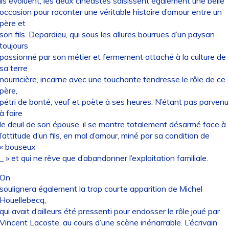
ils évoluent, les deux cinéastes saisissent également une belle
occasion pour raconter une véritable histoire d’amour entre un
père et
son fils. Depardieu, qui sous les allures bourrues d’un paysan
toujours
passionné par son métier et fermement attaché à la culture de
sa terre
nourricière, incarne avec une touchante tendresse le rôle de ce
père,
pétri de bonté, veuf et poète à ses heures. N’étant pas parvenu
à faire
le deuil de son épouse, il se montre totalement désarmé face à
l’attitude d’un fils, en mal d’amour, miné par sa condition de
« bouseux
_ » et qui ne rêve que d’abandonner l’exploitation familiale.
On
soulignera également la trop courte apparition de Michel
Houellebecq,
qui avait d’ailleurs été pressenti pour endosser le rôle joué par
Vincent Lacoste, au cours d’une scène inénarrable. L’écrivain