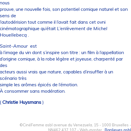
nous
prouve, une nouvelle fois, son potentiel comique naturel et son
sens de
l’autodérision tout comme il l’avait fait dans cet ovni
cinématographique qu’était
L’enlèvement de Michel
Houellebecq
.
Saint-Amour
est
à l’image du vin dont s’inspire son titre : un film à l’appellation
d’origine comique, à la robe légère et joyeuse, charpenté par
des
acteurs aussi vrais que nature, capables d’insuffler à un
scénario très
simple les arômes épicés de l’émotion.
À consommer sans modération.
(
Christie Huysmans
)
©CinéFemme asbl avenue du Venezuela, 15 - 1000 Bruxelles -
NN462.437.107 - Web-master :
Banlieues asbl