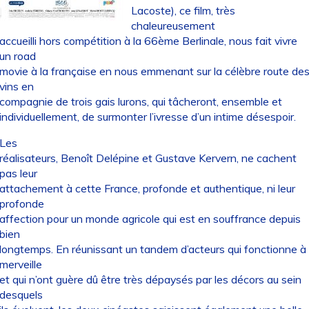
Lacoste), ce film, très
chaleureusement
accueilli hors compétition à la 66ème Berlinale, nous fait vivre
un road
movie à la française en nous emmenant sur la célèbre route de
vins en
compagnie de trois gais lurons, qui tâcheront, ensemble et
individuellement, de surmonter l’ivresse d’un intime désespoir.
Les
réalisateurs, Benoît Delépine et Gustave Kervern, ne cachent
pas leur
attachement à cette France, profonde et authentique, ni leur
profonde
affection pour un monde agricole qui est en souffrance depuis
bien
longtemps. En réunissant un tandem d’acteurs qui fonctionne à
merveille
et qui n’ont guère dû être très dépaysés par les décors au sein
desquels